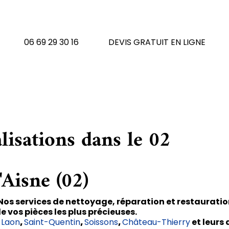
N'hésitez pas à nous contacte
06 69 29 30 16
DEVIS GRATUIT EN LIGNE
lisations dans le 02
'Aisne (02)
! Nos services de nettoyage, réparation et restaurati
de vos pièces les plus précieuses.
e
Laon
,
Saint-Quentin
,
Soissons
,
Château-Thierry
et leurs 