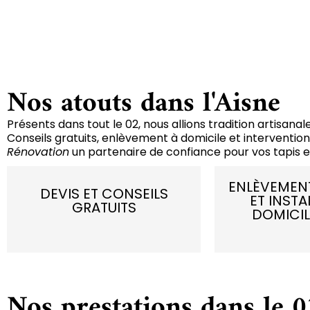
valeur et sa beauté au fil du temps.
Nos atouts dans l'Aisne
Présents dans tout le 02, nous allions tradition artisana
Conseils gratuits, enlèvement à domicile et interventio
Rénovation
un partenaire de confiance pour vos tapis et
ENLÈVEMENT
DEVIS ET CONSEILS
ET INSTA
GRATUITS
DOMICIL
Nos prestations dans le 0