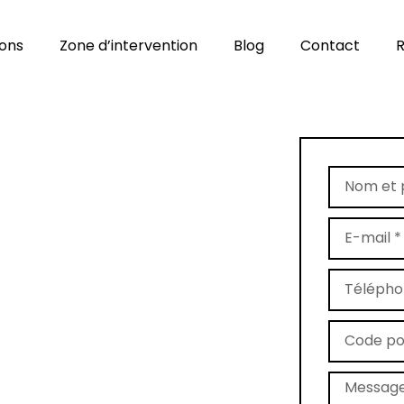
ions
Zone d’intervention
Blog
Contact
R
ans l’Aisne
 demeures anciennes,
Tapis
périence pour redonner éclat et
issons, Saint-Quentin
et les
vec soin et précision. Chaque
histoire, pour préserver sa