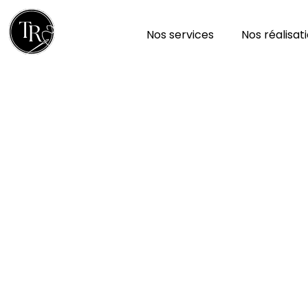
Nos services
Nos réalisat
Nettoyage de Tapis d
(02)
Dans un département riche en patrimoine et en
Rénovation
met à profit quatre générations d’ex
authenticité à vos tapis.
De
Laon à Château-Thierry
, en passant par
So
communes voisines, nos artisans interviennent a
tapis est traité selon sa matière, son âge et son 