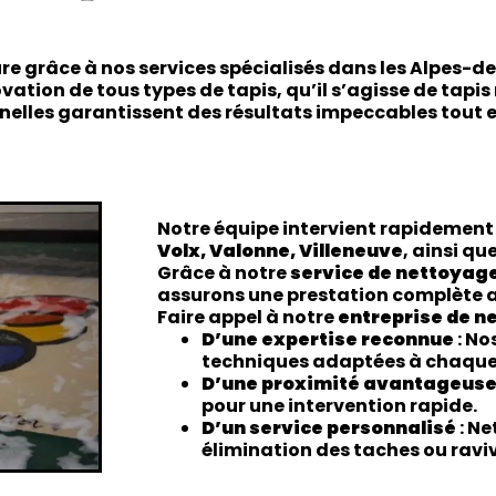
e
sure grâce à nos services spécialisés dans les Alpes
ovation
de tous types de tapis, qu’il s’agisse de tapi
nelles garantissent des résultats impeccables tout e
Notre équipe intervient rapidement
Volx, Valonne, Villeneuve
, ainsi qu
Grâce à notre
service de nettoyage
assurons une prestation complète a
Faire appel à notre
entreprise de n
D’une expertise reconnue
: No
techniques adaptées à chaque 
D’une proximité avantageus
pour une intervention rapide.
D’un service personnalisé
: Ne
élimination des taches ou ravi