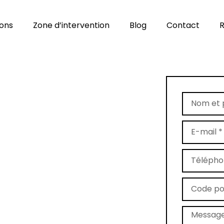
ions
Zone d’intervention
Blog
Contact
R
ans les
ence (04)
énovation
met quatre
de vos tapis. Notre atelier
gne-les-Bains, Manosque,
alentours
— pour redonner
le soit ancienne ou