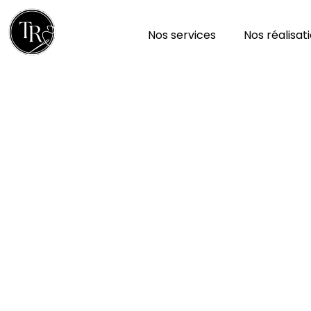
Nos services
Nos réalisat
Nettoyage de Tapis d
Alpes-de-Haute-Prov
Entre montagnes et villages provençaux,
Tapis R
générations d’expérience au service de la beauté 
familial intervient dans tout le département —
Di
Sisteron, Forcalquier, Barcelonnette et leurs 
éclat, douceur et longévité à chaque pièce, qu’el
contemporaine.