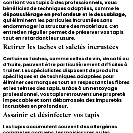
confiant vos tapis à des professionnels, vous
bénéficiez de techniques adaptées, comme le
dépoussiérage en profondeur
et le
dessablage
,
qui éliminent les particules incrustées sans
endommager la structure des matériaux. Cet
entretien régulier permet de préserver vos tapis
tout en retardant leur usure.
Retirer les taches et saletés incrustées
Certaines taches, comme celles de vin, de café ou
d’huile, peuvent être particulièrement difficiles à
traiter. Les spécialistes disposent de produits
spécifiques et de techniques adaptées pour
éliminer ces marques tout en respectant les fibres
et les teintes des tapis. Grâce à un nettoyage
professionnel, vos tapis retrouvent une propreté
impeccable et sont débarrassés des impuretés
incrustées en profondeur.
Assainir et désinfecter vos tapis
Les tapis accumulent souvent des allergènes
comme les acariens, les moisissures ou les