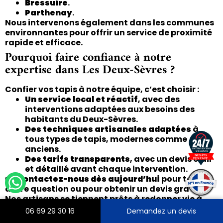
Bressuire
.
Parthenay
.
Nous intervenons également dans les communes
environnantes pour offrir un service de proximité
rapide et efficace.
Pourquoi faire confiance à notre
expertise dans Les Deux-Sèvres ?
Confier vos tapis à notre équipe, c’est choisir :
Un service local et réactif
, avec des
interventions adaptées aux besoins des
habitants du Deux-Sèvres.
Des techniques artisanales adaptées
à
tous types de tapis, modernes comme
anciens.
Des tarifs transparents
, avec un devis clair
et détaillé avant chaque intervention.
👉
Contactez-nous dès aujourd’hui
pour toute
autre question ou pour obtenir un devis gratuit.
Nos artisans se tiennent prêts à redonner vie à
vos tapis grâce à des solutions professionnelles
06 69 29 30 16
Demandez un devis
et sur-mesure.