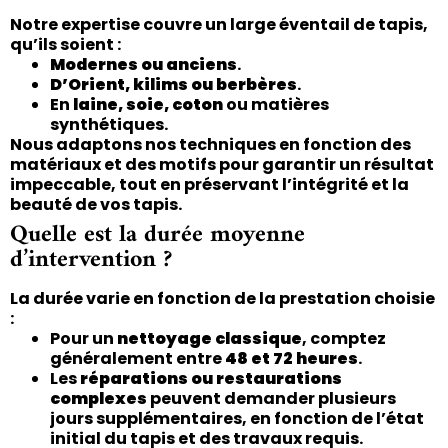
Notre expertise couvre un large éventail de tapis,
qu’ils soient :
Modernes ou anciens
.
D’Orient, kilims ou berbères
.
En
laine, soie, coton
ou matières
synthétiques.
Nous adaptons nos techniques en fonction des
matériaux et des motifs pour garantir un résultat
impeccable, tout en préservant l’intégrité et la
beauté de vos tapis.
Quelle est la durée moyenne
d’intervention ?
La durée varie en fonction de la prestation choisie
:
Pour un
nettoyage classique
, comptez
généralement entre
48 et 72 heures
.
Les
réparations ou restaurations
complexes
peuvent demander plusieurs
jours supplémentaires, en fonction de l’état
initial du tapis et des travaux requis.