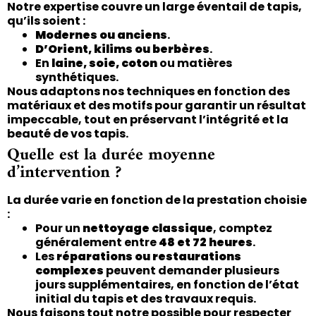
Notre expertise couvre un large éventail de tapis,
qu’ils soient :
Modernes ou anciens
.
D’Orient, kilims ou berbères
.
En
laine, soie, coton
ou matières
synthétiques.
Nous adaptons nos techniques en fonction des
matériaux et des motifs pour garantir un résultat
impeccable, tout en préservant l’intégrité et la
beauté de vos tapis.
Quelle est la durée moyenne
d’intervention ?
La durée varie en fonction de la prestation choisie
:
Pour un
nettoyage classique
, comptez
généralement entre
48 et 72 heures
.
Les
réparations ou restaurations
complexes
peuvent demander plusieurs
jours supplémentaires, en fonction de l’état
initial du tapis et des travaux requis.
Nous faisons tout notre possible pour respecter