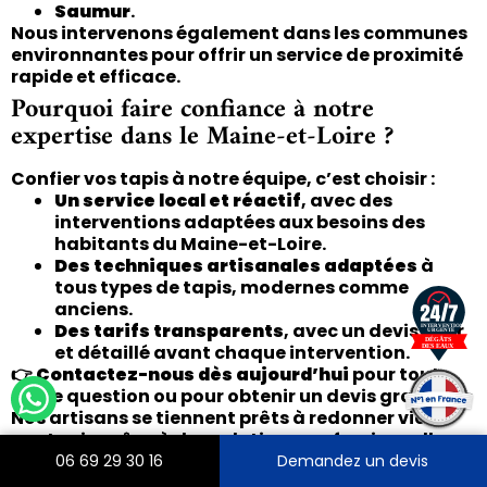
Saumur
.
Nous intervenons également dans les communes
environnantes pour offrir un service de proximité
rapide et efficace.
Pourquoi faire confiance à notre
expertise dans le Maine-et-Loire ?
Confier vos tapis à notre équipe, c’est choisir :
Un service local et réactif
, avec des
interventions adaptées aux besoins des
habitants du Maine-et-Loire.
Des techniques artisanales adaptées
à
tous types de tapis, modernes comme
anciens.
Des tarifs transparents
, avec un devis clair
et détaillé avant chaque intervention.
👉
Contactez-nous dès aujourd’hui
pour toute
autre question ou pour obtenir un devis gratuit.
Nos artisans se tiennent prêts à redonner vie à
vos tapis grâce à des solutions professionnelles
et sur-mesure.
06 69 29 30 16
Demandez un devis