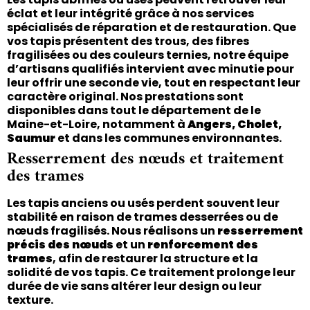
éclat et leur intégrité grâce à nos services
spécialisés de réparation et de restauration. Que
vos tapis présentent des trous, des fibres
fragilisées ou des couleurs ternies, notre équipe
d’artisans qualifiés intervient avec minutie pour
leur offrir une seconde vie, tout en respectant leur
caractère original. Nos prestations sont
disponibles dans tout le département de le
Maine-et-Loire, notamment à
Angers, Cholet,
Saumur
et dans les communes environnantes.
Resserrement des nœuds et traitement
des trames
Les tapis anciens ou usés perdent souvent leur
stabilité en raison de trames desserrées ou de
nœuds fragilisés. Nous réalisons un
resserrement
précis des nœuds
et un
renforcement des
trames
, afin de restaurer la structure et la
solidité de vos tapis. Ce traitement prolonge leur
durée de vie sans altérer leur design ou leur
texture.