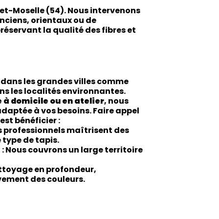
-et-Moselle
(54)
. Nous intervenons
anciens, orientaux ou de
éservant la qualité des fibres et
 dans les grandes villes comme
ans les localités environnantes.
 à domicile ou en atelier
, nous
daptée à vos besoins. Faire appel
’est bénéficier :
s professionnels maîtrisent des
type de tapis.
e
: Nous couvrons un large territoire
ttoyage en profondeur,
vement des couleurs.