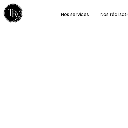
Nos services
Nos réalisat
Nettoyage de Tapis d
Meurthe-et-Moselle 
Depuis quatre générations, Tapis Rénovation met
service des habitants de la Meurthe-et-Moselle. 
département — Nancy, Lunéville, Toul, Longwy, 
environs — pour redonner éclat, douceur et longévi
anciens ou contemporains.