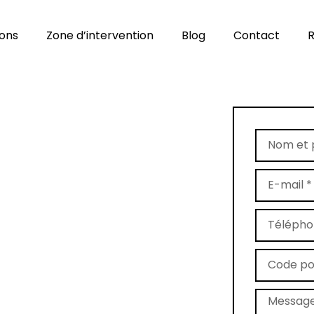
ions
Zone d’intervention
Blog
Contact
R
ans le
(54)
 son expertise artisanale au
Nous intervenons dans tout le
Vandœuvre-lès-Nancy et les
té à vos tapis, qu’ils soient