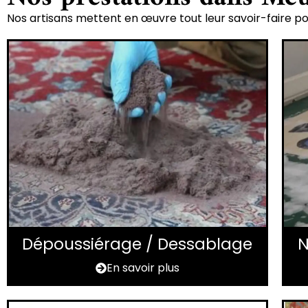
Nos artisans mettent en œuvre tout leur savoir-faire pou
Dépoussiérage / Dessablage
N
En savoir plus