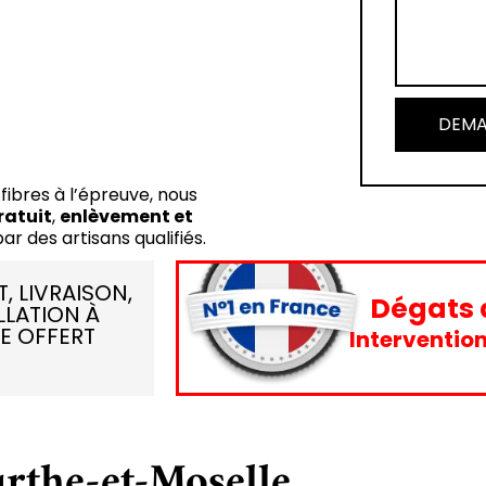
DEMA
fibres à l’épreuve, nous
ratuit
,
enlèvement et
par des artisans qualifiés.
, LIVRAISON,
Dégats 
LLATION À
E OFFERT
Intervention
rthe-et-Moselle