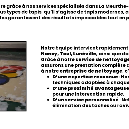
ure grâce à nos services spécialisés dans La Meurthe
us types de tapis, qu’il s’agisse de tapis modernes, 
les garantissent des résultats impeccables tout en pr
Notre équipe intervient rapidement
Nancy, Toul, Lunéville
, ainsi que d
Grâce à notre
service de nettoyage
assurons une prestation complète a
à notre
entreprise de nettoyage
, c
D’une expertise reconnue
: No
techniques adaptées à chaque 
D’une proximité avantageus
pour une intervention rapide.
D’un service personnalisé
: Ne
élimination des taches ou ravi