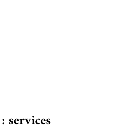
) ?
z
: services