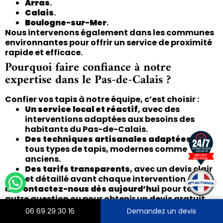
Arras
.
Calais
.
Boulogne-sur-Mer
.
Nous intervenons également dans les communes
environnantes pour offrir un service de proximité
rapide et efficace.
Pourquoi faire confiance à notre
expertise dans le Pas-de-Calais ?
Confier vos tapis à notre équipe, c’est choisir :
Un service local et réactif
, avec des
interventions adaptées aux besoins des
habitants du Pas-de-Calais.
Des techniques artisanales adaptées
à
tous types de tapis, modernes comme
anciens.
Des tarifs transparents
, avec un devis clair
et détaillé avant chaque intervention.
👉
Contactez-nous dès aujourd’hui
pour toute
autre question ou pour obtenir un devis gratuit.
Nos artisans se tiennent prêts à redonner vie à
06 69 29 30 16
Demandez un devis
vos tapis grâce à des solutions professionnelles