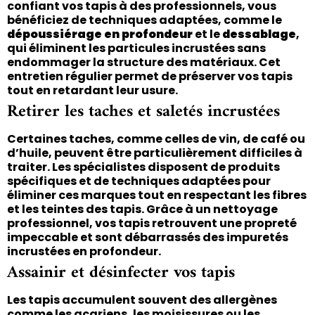
confiant vos tapis à des professionnels, vous
bénéficiez de techniques adaptées, comme le
dépoussiérage en profondeur
et le
dessablage
,
qui éliminent les particules incrustées sans
endommager la structure des matériaux. Cet
entretien régulier permet de préserver vos tapis
tout en retardant leur usure.
Retirer les taches et saletés incrustées
Certaines taches, comme celles de vin, de café ou
d’huile, peuvent être particulièrement difficiles à
traiter. Les spécialistes disposent de produits
spécifiques et de techniques adaptées pour
éliminer ces marques tout en respectant les fibres
et les teintes des tapis. Grâce à un nettoyage
professionnel, vos tapis retrouvent une propreté
impeccable et sont débarrassés des impuretés
incrustées en profondeur.
Assainir et désinfecter vos tapis
Les tapis accumulent souvent des allergènes
comme les acariens, les moisissures ou les