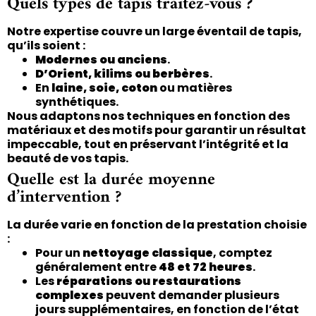
Quels types de tapis traitez-vous ?
Notre expertise couvre un large éventail de tapis,
qu’ils soient :
Modernes ou anciens
.
D’Orient, kilims ou berbères
.
En
laine, soie, coton
ou matières
synthétiques.
Nous adaptons nos techniques en fonction des
matériaux et des motifs pour garantir un résultat
impeccable, tout en préservant l’intégrité et la
beauté de vos tapis.
Quelle est la durée moyenne
d’intervention ?
La durée varie en fonction de la prestation choisie
:
Pour un
nettoyage classique
, comptez
généralement entre
48 et 72 heures
.
Les
réparations ou restaurations
complexes
peuvent demander plusieurs
jours supplémentaires, en fonction de l’état