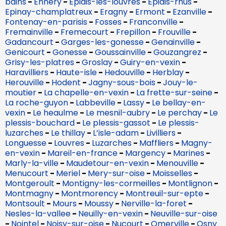
bains
-
Ennery
-
Epiais-les-louvres
-
Epiais-rhus
-
Epinay-champlatreux
-
Eragny
-
Ermont
-
Ezanville
-
Fontenay-en-parisis
-
Fosses
-
Franconville
-
Fremainville
-
Fremecourt
-
Frepillon
-
Frouville
-
Gadancourt
-
Garges-les-gonesse
-
Genainville
-
Genicourt
-
Gonesse
-
Goussainville
-
Gouzangrez
-
Grisy-les-platres
-
Groslay
-
Guiry-en-vexin
-
Haravilliers
-
Haute-isle
-
Hedouville
-
Herblay
-
Herouville
-
Hodent
-
Jagny-sous-bois
-
Jouy-le-
moutier
-
La chapelle-en-vexin
-
La frette-sur-seine
-
La roche-guyon
-
Labbeville
-
Lassy
-
Le bellay-en-
vexin
-
Le heaulme
-
Le mesnil-aubry
-
Le perchay
-
Le
plessis-bouchard
-
Le plessis-gassot
-
Le plessis-
luzarches
-
Le thillay
-
L’isle-adam
-
Livilliers
-
Longuesse
-
Louvres
-
Luzarches
-
Maffliers
-
Magny-
en-vexin
-
Mareil-en-france
-
Margency
-
Marines
-
Marly-la-ville
-
Maudetour-en-vexin
-
Menouville
-
Menucourt
-
Meriel
-
Mery-sur-oise
-
Moisselles
-
Montgeroult
-
Montigny-les-cormeilles
-
Montlignon
-
Montmagny
-
Montmorency
-
Montreuil-sur-epte
-
Montsoult
-
Mours
-
Moussy
-
Nerville-la-foret
-
Nesles-la-vallee
-
Neuilly-en-vexin
-
Neuville-sur-oise
-
Nointel
-
Noisy-sur-oise
-
Nucourt
-
Omerville
-
Osny