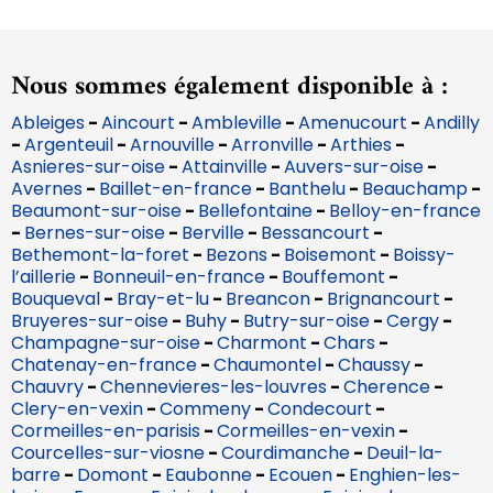
Nous sommes également disponible à :
Ableiges
-
Aincourt
-
Ambleville
-
Amenucourt
-
Andilly
-
Argenteuil
-
Arnouville
-
Arronville
-
Arthies
-
Asnieres-sur-oise
-
Attainville
-
Auvers-sur-oise
-
Avernes
-
Baillet-en-france
-
Banthelu
-
Beauchamp
-
Beaumont-sur-oise
-
Bellefontaine
-
Belloy-en-france
-
Bernes-sur-oise
-
Berville
-
Bessancourt
-
Bethemont-la-foret
-
Bezons
-
Boisemont
-
Boissy-
l’aillerie
-
Bonneuil-en-france
-
Bouffemont
-
Bouqueval
-
Bray-et-lu
-
Breancon
-
Brignancourt
-
Bruyeres-sur-oise
-
Buhy
-
Butry-sur-oise
-
Cergy
-
Champagne-sur-oise
-
Charmont
-
Chars
-
Chatenay-en-france
-
Chaumontel
-
Chaussy
-
Chauvry
-
Chennevieres-les-louvres
-
Cherence
-
Clery-en-vexin
-
Commeny
-
Condecourt
-
Cormeilles-en-parisis
-
Cormeilles-en-vexin
-
Courcelles-sur-viosne
-
Courdimanche
-
Deuil-la-
barre
-
Domont
-
Eaubonne
-
Ecouen
-
Enghien-les-