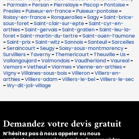
-
Parmain
-
Persan
-
Pierrelaye
-
Piscop
-
Pontoise
-
Presles
-
Puiseux-en-france
-
Puiseux-pontoise
-
Roissy-en-france
-
Ronquerolles
-
Sagy
-
Saint-brice-
sous-foret
-
Saint-clair-sur-epte
-
Saint-cyr-en-
arthies
-
Saint-gervais
-
Saint-gratien
-
Saint-leu-la-
foret
-
Saint-martin-du-tertre
-
Saint-ouen-l’aumone
-
Saint-prix
-
Saint-witz
-
Sannois
-
Santeuil
-
Sarcelles
-
Seraincourt
-
Seugy
-
Soisy-sous-montmorency
-
Survilliers
-
Taverny
-
Themericourt
-
Theuville
-
Us
-
Vallangoujard
-
Valmondois
-
Vaudherland
-
Vaureal
-
Vemars
-
Vetheuil
-
Viarmes
-
Vienne-en-arthies
-
Vigny
-
Villaines-sous-bois
-
Villeron
-
Villers-en-
arthies
-
Villiers-adam
-
Villiers-le-bel
-
Villiers-le-sec
-
Wy-dit-joli-village
Demandez votre devis gratuit
N’hésitez pas à nous appeler ou nous