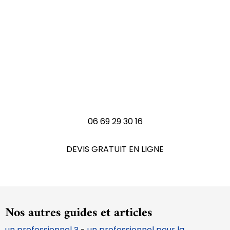
Vous avez un tapis à
rénover ?
N'hésitez pas à nous contactez
06 69 29 30 16
DEVIS GRATUIT EN LIGNE
Nos autres guides et articles
un professionnel ?
-
un professionnel pour la