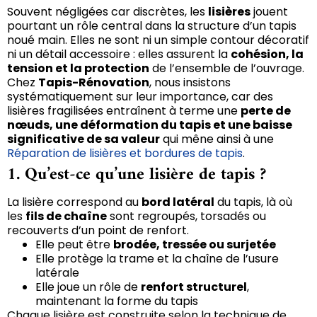
Souvent négligées car discrètes, les
lisières
jouent
pourtant un rôle central dans la structure d’un tapis
noué main. Elles ne sont ni un simple contour décoratif
ni un détail accessoire : elles assurent la
cohésion, la
tension et la protection
de l’ensemble de l’ouvrage.
Chez
Tapis-Rénovation
, nous insistons
systématiquement sur leur importance, car des
lisières fragilisées entraînent à terme une
perte de
nœuds, une déformation du tapis et une baisse
significative de sa valeur
qui mêne ainsi à une
Réparation de lisières et bordures de tapis
.
1. Qu’est-ce qu’une lisière de tapis ?
La lisière correspond au
bord latéral
du tapis, là où
les
fils de chaîne
sont regroupés, torsadés ou
recouverts d’un point de renfort.
Elle peut être
brodée, tressée ou surjetée
Elle protège la trame et la chaîne de l’usure
latérale
Elle joue un rôle de
renfort structurel
,
maintenant la forme du tapis
Chaque lisière est construite selon la technique de