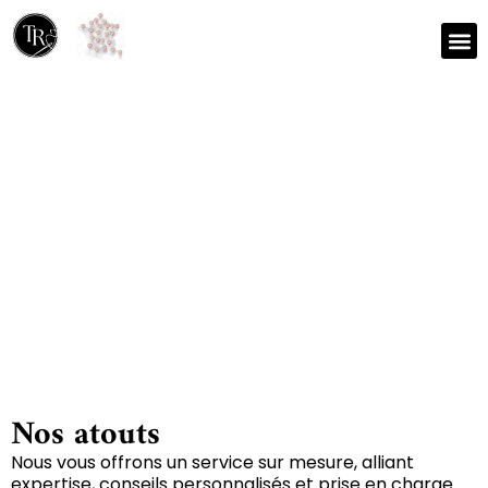
Nos r
Zone 
Réparation et nettoyage
de tapis à Barret-sur-
meouge 05300
Nos atouts
Nous vous offrons un service sur mesure, alliant
expertise, conseils personnalisés et prise en charge