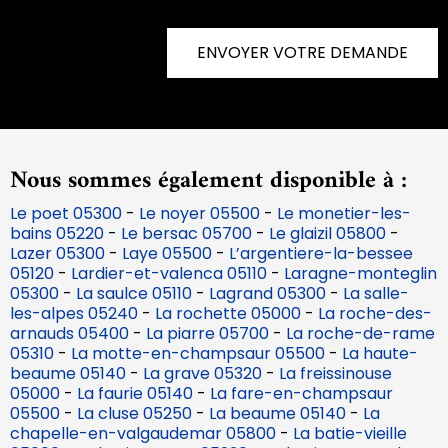
ENVOYER VOTRE DEMANDE
Nous sommes également disponible à :
Le poet 05300
-
Le noyer 05500
-
Le monetier-les-
bains 05220
-
Le bersac 05700
-
Le glaizil 05800
-
Lazer 05300
-
Laye 05500
-
L’argentiere-la-bessee
05120
-
Lardier-et-valenca 05110
-
Laragne-monteglin
05300
-
La saulce 05110
-
Lagrand 05300
-
La salle-
les-alpes 05240
-
La rochette 05000
-
La roche-des-
arnauds 05400
-
La piarre 05700
-
La roche-de-rame
05310
-
La motte-en-champsaur 05500
-
La haute-
beaume 05140
-
La grave 05320
-
La freissinouse
05000
-
La faurie 05140
-
La fare-en-champsaur
05500
-
La cluse 05250
-
La beaume 05140
-
La
chapelle-en-valgaudemar 05800
-
La batie-vieille