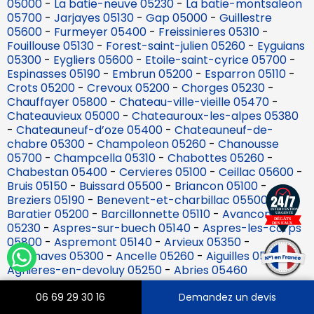
05000
-
La batie-neuve 05230
-
La batie-montsaleon
05700
-
Jarjayes 05130
-
Gap 05000
-
Guillestre
05600
-
Furmeyer 05400
-
Freissinieres 05310
-
Fouillouse 05130
-
Forest-saint-julien 05260
-
Eyguians
05300
-
Eygliers 05600
-
Etoile-saint-cyrice 05700
-
Espinasses 05190
-
Embrun 05200
-
Esparron 05110
-
Crots 05200
-
Crevoux 05200
-
Chorges 05230
-
Chauffayer 05800
-
Chateau-ville-vieille 05470
-
Chateauvieux 05000
-
Chateauroux-les-alpes 05380
-
Chateauneuf-d’oze 05400
-
Chateauneuf-de-
chabre 05300
-
Champoleon 05260
-
Chanousse
05700
-
Champcella 05310
-
Chabottes 05260
-
Chabestan 05400
-
Cervieres 05100
-
Ceillac 05600
-
Bruis 05150
-
Buissard 05500
-
Briancon 05100
-
Breziers 05190
-
Benevent-et-charbillac 05500
-
Baratier 05200
-
Barcillonnette 05110
-
Avancon
05230
-
Aspres-sur-buech 05140
-
Aspres-les-corps
05800
-
Aspremont 05140
-
Arvieux 05350
-
Antonaves 05300
-
Ancelle 05260
-
Aiguilles 05470
-
Agnieres-en-devoluy 05250
-
Abries 05460
06 69 29 30 16
Demandez un devis