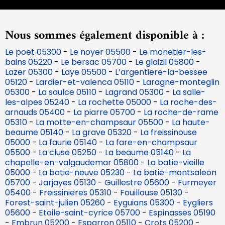
Nous sommes également disponible à :
Le poet 05300
-
Le noyer 05500
-
Le monetier-les-
bains 05220
-
Le bersac 05700
-
Le glaizil 05800
-
Lazer 05300
-
Laye 05500
-
L’argentiere-la-bessee
05120
-
Lardier-et-valenca 05110
-
Laragne-monteglin
05300
-
La saulce 05110
-
Lagrand 05300
-
La salle-
les-alpes 05240
-
La rochette 05000
-
La roche-des-
arnauds 05400
-
La piarre 05700
-
La roche-de-rame
05310
-
La motte-en-champsaur 05500
-
La haute-
beaume 05140
-
La grave 05320
-
La freissinouse
05000
-
La faurie 05140
-
La fare-en-champsaur
05500
-
La cluse 05250
-
La beaume 05140
-
La
chapelle-en-valgaudemar 05800
-
La batie-vieille
05000
-
La batie-neuve 05230
-
La batie-montsaleon
05700
-
Jarjayes 05130
-
Guillestre 05600
-
Furmeyer
05400
-
Freissinieres 05310
-
Fouillouse 05130
-
Forest-saint-julien 05260
-
Eyguians 05300
-
Eygliers
05600
-
Etoile-saint-cyrice 05700
-
Espinasses 05190
-
Embrun 05200
-
Esparron 05110
-
Crots 05200
-