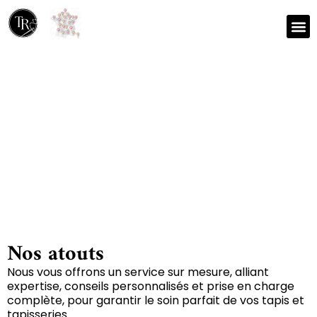
Nos r
Zone 
Réparation et nettoyage
de tapis à Gap 05000
Nos atouts
Nous vous offrons un service sur mesure, alliant
expertise, conseils personnalisés et prise en charge
complète, pour garantir le soin parfait de vos tapis et
tapisseries.