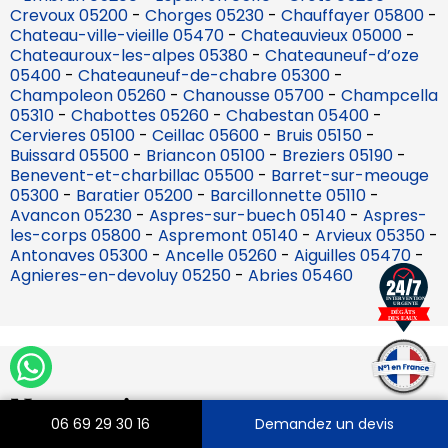
Crevoux 05200
-
Chorges 05230
-
Chauffayer 05800
-
Chateau-ville-vieille 05470
-
Chateauvieux 05000
-
Chateauroux-les-alpes 05380
-
Chateauneuf-d’oze
05400
-
Chateauneuf-de-chabre 05300
-
Champoleon 05260
-
Chanousse 05700
-
Champcella
05310
-
Chabottes 05260
-
Chabestan 05400
-
Cervieres 05100
-
Ceillac 05600
-
Bruis 05150
-
Buissard 05500
-
Briancon 05100
-
Breziers 05190
-
Benevent-et-charbillac 05500
-
Barret-sur-meouge
05300
-
Baratier 05200
-
Barcillonnette 05110
-
Avancon 05230
-
Aspres-sur-buech 05140
-
Aspres-
les-corps 05800
-
Aspremont 05140
-
Arvieux 05350
-
Antonaves 05300
-
Ancelle 05260
-
Aiguilles 05470
-
Agnieres-en-devoluy 05250
-
Abries 05460
Nos services
06 69 29 30 16
Demandez un devis
Dépoussiérage et dessablage