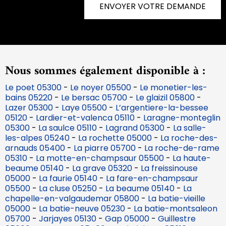
ENVOYER VOTRE DEMANDE
Nous sommes également disponible à :
Le poet 05300
-
Le noyer 05500
-
Le monetier-les-
bains 05220
-
Le bersac 05700
-
Le glaizil 05800
-
Lazer 05300
-
Laye 05500
-
L’argentiere-la-bessee
05120
-
Lardier-et-valenca 05110
-
Laragne-monteglin
05300
-
La saulce 05110
-
Lagrand 05300
-
La salle-
les-alpes 05240
-
La rochette 05000
-
La roche-des-
arnauds 05400
-
La piarre 05700
-
La roche-de-rame
05310
-
La motte-en-champsaur 05500
-
La haute-
beaume 05140
-
La grave 05320
-
La freissinouse
05000
-
La faurie 05140
-
La fare-en-champsaur
05500
-
La cluse 05250
-
La beaume 05140
-
La
chapelle-en-valgaudemar 05800
-
La batie-vieille
05000
-
La batie-neuve 05230
-
La batie-montsaleon
05700
-
Jarjayes 05130
-
Gap 05000
-
Guillestre