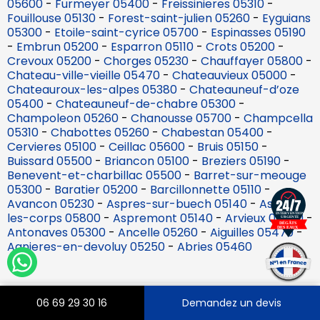
05600
-
Furmeyer 05400
-
Freissinieres 05310
-
Fouillouse 05130
-
Forest-saint-julien 05260
-
Eyguians
05300
-
Etoile-saint-cyrice 05700
-
Espinasses 05190
-
Embrun 05200
-
Esparron 05110
-
Crots 05200
-
Crevoux 05200
-
Chorges 05230
-
Chauffayer 05800
-
Chateau-ville-vieille 05470
-
Chateauvieux 05000
-
Chateauroux-les-alpes 05380
-
Chateauneuf-d’oze
05400
-
Chateauneuf-de-chabre 05300
-
Champoleon 05260
-
Chanousse 05700
-
Champcella
05310
-
Chabottes 05260
-
Chabestan 05400
-
Cervieres 05100
-
Ceillac 05600
-
Bruis 05150
-
Buissard 05500
-
Briancon 05100
-
Breziers 05190
-
Benevent-et-charbillac 05500
-
Barret-sur-meouge
05300
-
Baratier 05200
-
Barcillonnette 05110
-
Avancon 05230
-
Aspres-sur-buech 05140
-
Aspres-
les-corps 05800
-
Aspremont 05140
-
Arvieux 05350
-
Antonaves 05300
-
Ancelle 05260
-
Aiguilles 05470
-
Agnieres-en-devoluy 05250
-
Abries 05460
06 69 29 30 16
Demandez un devis