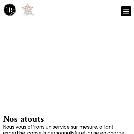
Nos r
Zone 
Réparation et nettoyage
de tapis à Eygliers
05600
Nos atouts
Nous vous offrons un service sur mesure, alliant
expertise, conseils personnalisés et prise en charge