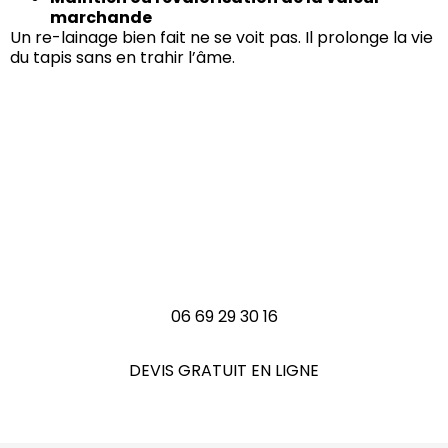
marchande
Un re-lainage bien fait ne se voit pas. Il prolonge la vie
du tapis sans en trahir l’âme.
Vous avez un tapis à
rénover ?
N'hésitez pas à nous contactez
06 69 29 30 16
DEVIS GRATUIT EN LIGNE