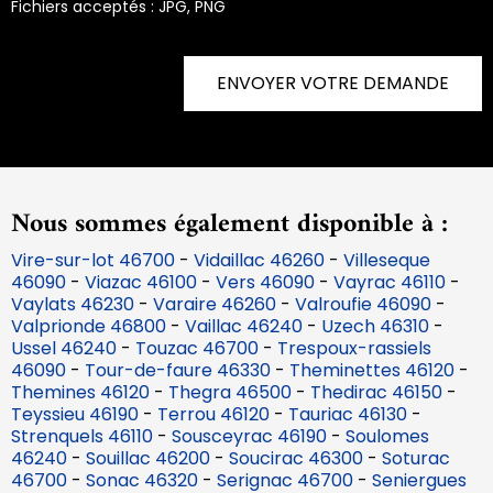
Fichiers acceptés : JPG, PNG
ENVOYER VOTRE DEMANDE
Nous sommes également disponible à :
Vire-sur-lot 46700
-
Vidaillac 46260
-
Villeseque
46090
-
Viazac 46100
-
Vers 46090
-
Vayrac 46110
-
Vaylats 46230
-
Varaire 46260
-
Valroufie 46090
-
Valprionde 46800
-
Vaillac 46240
-
Uzech 46310
-
Ussel 46240
-
Touzac 46700
-
Trespoux-rassiels
46090
-
Tour-de-faure 46330
-
Theminettes 46120
-
Themines 46120
-
Thegra 46500
-
Thedirac 46150
-
Teyssieu 46190
-
Terrou 46120
-
Tauriac 46130
-
Strenquels 46110
-
Sousceyrac 46190
-
Soulomes
46240
-
Souillac 46200
-
Soucirac 46300
-
Soturac
46700
-
Sonac 46320
-
Serignac 46700
-
Seniergues