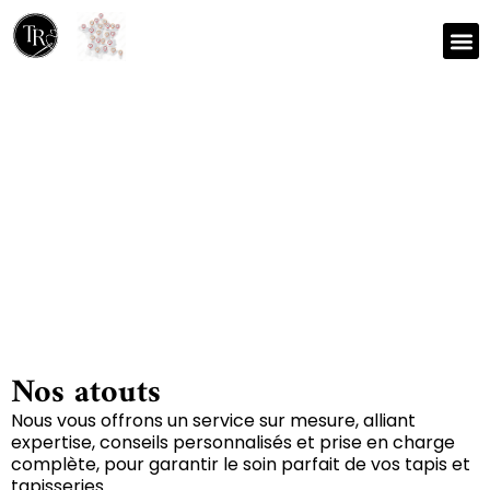
Nos r
Zone 
Réparation et nettoyage
de tapis à Carayac 46160
Nos atouts
Nous vous offrons un service sur mesure, alliant
expertise, conseils personnalisés et prise en charge
complète, pour garantir le soin parfait de vos tapis et
tapisseries.