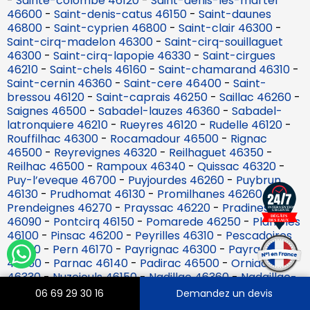
-
Sainte-colombe 46120
-
Saint-denis-les-martel
46600
-
Saint-denis-catus 46150
-
Saint-daunes
46800
-
Saint-cyprien 46800
-
Saint-clair 46300
-
Saint-cirq-madelon 46300
-
Saint-cirq-souillaguet
46300
-
Saint-cirq-lapopie 46330
-
Saint-cirgues
46210
-
Saint-chels 46160
-
Saint-chamarand 46310
-
Saint-cernin 46360
-
Saint-cere 46400
-
Saint-
bressou 46120
-
Saint-caprais 46250
-
Saillac 46260
-
Saignes 46500
-
Sabadel-lauzes 46360
-
Sabadel-
latronquiere 46210
-
Rueyres 46120
-
Rudelle 46120
-
Rouffilhac 46300
-
Rocamadour 46500
-
Rignac
46500
-
Reyrevignes 46320
-
Reilhaguet 46350
-
Reilhac 46500
-
Rampoux 46340
-
Quissac 46320
-
Puy-l’eveque 46700
-
Puyjourdes 46260
-
Puybrun
46130
-
Prudhomat 46130
-
Promilhanes 46260
-
Prendeignes 46270
-
Prayssac 46220
-
Pradines
46090
-
Pontcirq 46150
-
Pomarede 46250
-
Planioles
46100
-
Pinsac 46200
-
Peyrilles 46310
-
Pescadoires
46220
-
Pern 46170
-
Payrignac 46300
-
Payrac
46350
-
Parnac 46140
-
Padirac 46500
-
Orniac
46330
-
Nuzejouls 46150
-
Nadillac 46360
-
Nadaillac-
de-rouge 46350
-
Montvalent 46600
-
Montredon
06 69 29 30 16
Demandez un devis
46270
-
Montlauzun 46800
-
Montgesty 46150
-