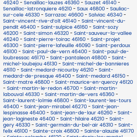
46240
-
Senaillac-lauzes 46360
-
Sauzet 46140
-
Senaillac-latronquiere 46210
-
Saux 46800
-
Sauliac-
sur-cele 46330
-
Sarrazac 46600
-
Salviac 46340
-
Saint-vincent-rive-d’olt 46140
-
Saint-vincent-du-
pendit 46400
-
Saint-sulpice 46160
-
Saint-sozy
46200
-
Saint-simon 46320
-
Saint-sauveur-la-vallee
46240
-
Saint-pierre-toirac 46160
-
Saint-projet
46300
-
Saint-pierre-lafeuille 46090
-
Saint-perdoux
46100
-
Saint-paul-de-vern 46400
-
Saint-paul-de-
loubressac 46170
-
Saint-pantaleon 46800
-
Saint-
michel-loubejou 46130
-
Saint-michel-de-bannieres
46110
-
Saint-medard-nicourby 46210
-
Saint-
medard-de-presque 46400
-
Saint-medard 46150
-
Saint-matre 46800
-
Saint-maurice-en-quercy 46120
-
Saint-martin-le-redon 46700
-
Saint-martin-
labouval 46330
-
Saint-martin-de-vers 46360
-
Saint-laurent-lolmie 46800
-
Saint-laurent-les-tours
46400
-
Saint-jean-mirabel 46270
-
Saint-jean-
lespinasse 46400
-
Saint-jean-de-laur 46260
-
Saint-
jean-lagineste 46400
-
Saint-hilaire 46210
-
Saint-
gery 46330
-
Saint-germain-du-bel-air 46310
-
Saint-
felix 46100
-
Sainte-croix 46800
-
Sainte-alauzie 46170