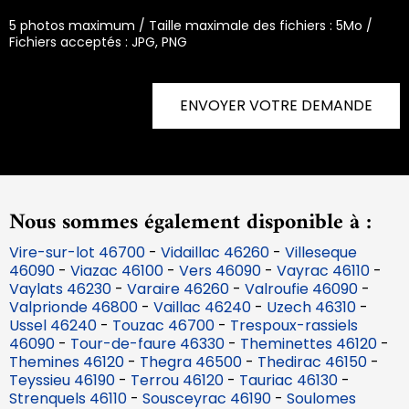
5 photos maximum / Taille maximale des fichiers : 5Mo /
Fichiers acceptés : JPG, PNG
ENVOYER VOTRE DEMANDE
Nous sommes également disponible à :
Vire-sur-lot 46700
-
Vidaillac 46260
-
Villeseque
46090
-
Viazac 46100
-
Vers 46090
-
Vayrac 46110
-
Vaylats 46230
-
Varaire 46260
-
Valroufie 46090
-
Valprionde 46800
-
Vaillac 46240
-
Uzech 46310
-
Ussel 46240
-
Touzac 46700
-
Trespoux-rassiels
46090
-
Tour-de-faure 46330
-
Theminettes 46120
-
Themines 46120
-
Thegra 46500
-
Thedirac 46150
-
Teyssieu 46190
-
Terrou 46120
-
Tauriac 46130
-
Strenquels 46110
-
Sousceyrac 46190
-
Soulomes