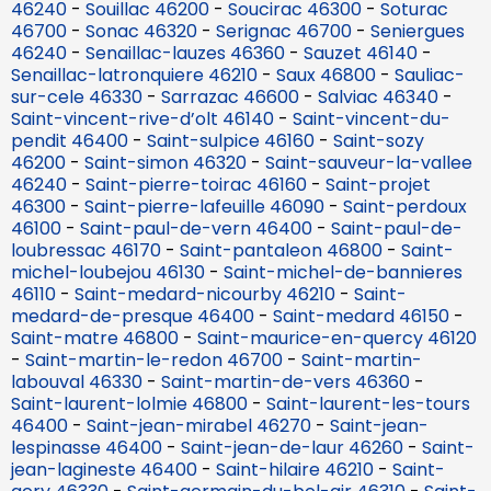
46240
-
Souillac 46200
-
Soucirac 46300
-
Soturac
46700
-
Sonac 46320
-
Serignac 46700
-
Seniergues
46240
-
Senaillac-lauzes 46360
-
Sauzet 46140
-
Senaillac-latronquiere 46210
-
Saux 46800
-
Sauliac-
sur-cele 46330
-
Sarrazac 46600
-
Salviac 46340
-
Saint-vincent-rive-d’olt 46140
-
Saint-vincent-du-
pendit 46400
-
Saint-sulpice 46160
-
Saint-sozy
46200
-
Saint-simon 46320
-
Saint-sauveur-la-vallee
46240
-
Saint-pierre-toirac 46160
-
Saint-projet
46300
-
Saint-pierre-lafeuille 46090
-
Saint-perdoux
46100
-
Saint-paul-de-vern 46400
-
Saint-paul-de-
loubressac 46170
-
Saint-pantaleon 46800
-
Saint-
michel-loubejou 46130
-
Saint-michel-de-bannieres
46110
-
Saint-medard-nicourby 46210
-
Saint-
medard-de-presque 46400
-
Saint-medard 46150
-
Saint-matre 46800
-
Saint-maurice-en-quercy 46120
-
Saint-martin-le-redon 46700
-
Saint-martin-
labouval 46330
-
Saint-martin-de-vers 46360
-
Saint-laurent-lolmie 46800
-
Saint-laurent-les-tours
46400
-
Saint-jean-mirabel 46270
-
Saint-jean-
lespinasse 46400
-
Saint-jean-de-laur 46260
-
Saint-
jean-lagineste 46400
-
Saint-hilaire 46210
-
Saint-