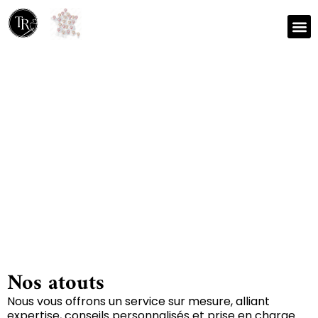
Nos r
Zone 
Réparation et nettoyage
de tapis à Prayssac
46220
Nos atouts
Nous vous offrons un service sur mesure, alliant
expertise, conseils personnalisés et prise en charge