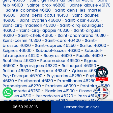
gery 46330
-
Saint-germain-du-bel-air 46310
-
Saint-
felix 46100
-
Sainte-croix 46800
-
Sainte-alauzie 46170
-
Sainte-colombe 46120
-
Saint-denis-les-martel
46600
-
Saint-denis-catus 46150
-
Saint-daunes
46800
-
Saint-cyprien 46800
-
Saint-clair 46300
-
Saint-cirq-madelon 46300
-
Saint-cirq-souillaguet
46300
-
Saint-cirq-lapopie 46330
-
Saint-cirgues
46210
-
Saint-chels 46160
-
Saint-chamarand 46310
-
Saint-cernin 46360
-
Saint-cere 46400
-
Saint-
bressou 46120
-
Saint-caprais 46250
-
Saillac 46260
-
Saignes 46500
-
Sabadel-lauzes 46360
-
Sabadel-
latronquiere 46210
-
Rueyres 46120
-
Rudelle 46120
-
Rouffilhac 46300
-
Rocamadour 46500
-
Rignac
46500
-
Reyrevignes 46320
-
Reilhaguet 46350
-
Reilhac 46500
-
Rampoux 46340
-
Quissac 46320
-
Puy-l’eveque 46700
-
Puyjourdes 46260
-
Puybrun
46130
-
Prudhomat 46130
-
Promilhanes 46260
-
Prendeignes 46270
-
Pradines 46090
-
Pontcirq 46150
-
Pomarede 46250
-
Planioles 46100
-
Pinsac 46200
-
Peyrilles 46310
-
Pescadoires 46220
-
Pern 46170
-
Payrignac 46300
-
Payrac 46350
-
Parnac 46140
-
Padirac 46500
-
Orniac 46330
-
Nuzejouls 46150
-
06 69 29 30 16
Demandez un devis
Nadillac 46360
-
Nadaillac-de-rouge 46350
-