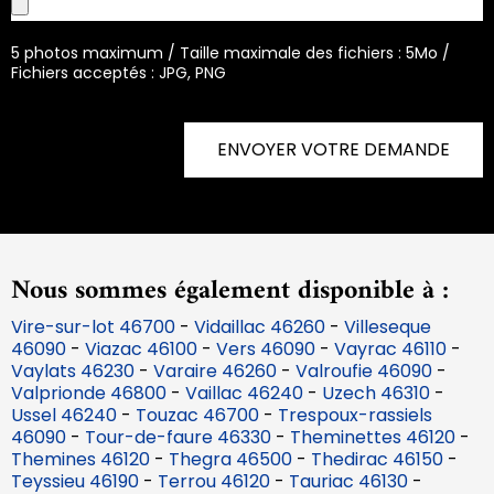
5 photos maximum / Taille maximale des fichiers : 5Mo /
Fichiers acceptés : JPG, PNG
ENVOYER VOTRE DEMANDE
Nous sommes également disponible à :
Vire-sur-lot 46700
-
Vidaillac 46260
-
Villeseque
46090
-
Viazac 46100
-
Vers 46090
-
Vayrac 46110
-
Vaylats 46230
-
Varaire 46260
-
Valroufie 46090
-
Valprionde 46800
-
Vaillac 46240
-
Uzech 46310
-
Ussel 46240
-
Touzac 46700
-
Trespoux-rassiels
46090
-
Tour-de-faure 46330
-
Theminettes 46120
-
Themines 46120
-
Thegra 46500
-
Thedirac 46150
-
Teyssieu 46190
-
Terrou 46120
-
Tauriac 46130
-