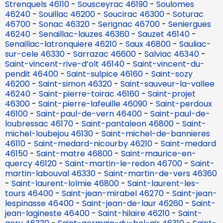
Strenquels 46110
-
Sousceyrac 46190
-
Soulomes
46240
-
Souillac 46200
-
Soucirac 46300
-
Soturac
46700
-
Sonac 46320
-
Serignac 46700
-
Seniergues
46240
-
Senaillac-lauzes 46360
-
Sauzet 46140
-
Senaillac-latronquiere 46210
-
Saux 46800
-
Sauliac-
sur-cele 46330
-
Sarrazac 46600
-
Salviac 46340
-
Saint-vincent-rive-d’olt 46140
-
Saint-vincent-du-
pendit 46400
-
Saint-sulpice 46160
-
Saint-sozy
46200
-
Saint-simon 46320
-
Saint-sauveur-la-vallee
46240
-
Saint-pierre-toirac 46160
-
Saint-projet
46300
-
Saint-pierre-lafeuille 46090
-
Saint-perdoux
46100
-
Saint-paul-de-vern 46400
-
Saint-paul-de-
loubressac 46170
-
Saint-pantaleon 46800
-
Saint-
michel-loubejou 46130
-
Saint-michel-de-bannieres
46110
-
Saint-medard-nicourby 46210
-
Saint-medard
46150
-
Saint-matre 46800
-
Saint-maurice-en-
quercy 46120
-
Saint-martin-le-redon 46700
-
Saint-
martin-labouval 46330
-
Saint-martin-de-vers 46360
-
Saint-laurent-lolmie 46800
-
Saint-laurent-les-
tours 46400
-
Saint-jean-mirabel 46270
-
Saint-jean-
lespinasse 46400
-
Saint-jean-de-laur 46260
-
Saint-
jean-lagineste 46400
-
Saint-hilaire 46210
-
Saint-