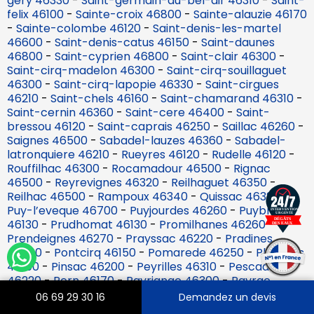
gery 46330
-
Saint-germain-du-bel-air 46310
-
Saint-
felix 46100
-
Sainte-croix 46800
-
Sainte-alauzie 46170
-
Sainte-colombe 46120
-
Saint-denis-les-martel
46600
-
Saint-denis-catus 46150
-
Saint-daunes
46800
-
Saint-cyprien 46800
-
Saint-clair 46300
-
Saint-cirq-madelon 46300
-
Saint-cirq-souillaguet
46300
-
Saint-cirq-lapopie 46330
-
Saint-cirgues
46210
-
Saint-chels 46160
-
Saint-chamarand 46310
-
Saint-cernin 46360
-
Saint-cere 46400
-
Saint-
bressou 46120
-
Saint-caprais 46250
-
Saillac 46260
-
Saignes 46500
-
Sabadel-lauzes 46360
-
Sabadel-
latronquiere 46210
-
Rueyres 46120
-
Rudelle 46120
-
Rouffilhac 46300
-
Rocamadour 46500
-
Rignac
46500
-
Reyrevignes 46320
-
Reilhaguet 46350
-
Reilhac 46500
-
Rampoux 46340
-
Quissac 46320
-
Puy-l’eveque 46700
-
Puyjourdes 46260
-
Puybrun
46130
-
Prudhomat 46130
-
Promilhanes 46260
-
Prendeignes 46270
-
Prayssac 46220
-
Pradines
46090
-
Pontcirq 46150
-
Pomarede 46250
-
Planioles
46100
-
Pinsac 46200
-
Peyrilles 46310
-
Pescadoires
46220
-
Pern 46170
-
Payrignac 46300
-
Payrac
46350
-
Parnac 46140
-
Padirac 46500
-
Orniac
06 69 29 30 16
Demandez un devis
46330
-
Nuzejouls 46150
-
Nadillac 46360
-
Nadaillac-