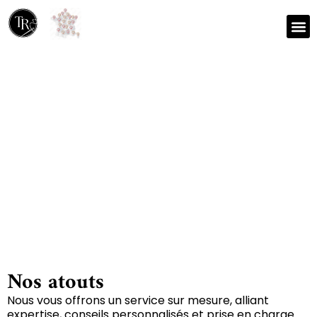
Nos r
Zone 
Réparation et nettoyage
de tapis à Saint-sauveur-
la-vallee 46240
Nos atouts
Nous vous offrons un service sur mesure, alliant
expertise, conseils personnalisés et prise en charge