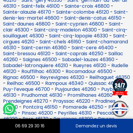
46210
-
Saint-gery 46330
-
Saint-germain-du-bel-air
46310
-
Saint-felix 46100
-
Sainte-croix 46800
-
Sainte-alauzie 46170
-
Sainte-colombe 46120
-
Saint-
denis-les-martel 46600
-
Saint-denis-catus 46150
-
Saint-daunes 46800
-
Saint-cyprien 46800
-
Saint-
clair 46300
-
Saint-cirq-madelon 46300
-
Saint-cirq-
souillaguet 46300
-
Saint-cirq-lapopie 46330
-
Saint-
cirgues 46210
-
Saint-chels 46160
-
Saint-chamarand
46310
-
Saint-cernin 46360
-
Saint-cere 46400
-
Saint-bressou 46120
-
Saint-caprais 46250
-
Saillac
46260
-
Saignes 46500
-
Sabadel-lauzes 46360
-
Sabadel-latronquiere 46210
-
Rueyres 46120
-
Rudelle
46120
-
Rouffilhac 46300
-
Rocamadour 46500
-
Rignac 46500
-
Reyrevignes 46320
-
Reilhaguet 46350
-
Reilhac 46500
-
Rampoux 46340
-
Quissac 46320
-
Puy-l’eveque 46700
-
Puyjourdes 46260
-
Puybrun
46130
-
Prudhomat 46130
-
Promilhanes 46260
-
Prendeignes 46270
-
Prayssac 46220
-
Pradines
46090
-
Pontcirq 46150
-
Pomarede 46250
-
Planioles
46100
-
Pinsac 46200
-
Peyrilles 46310
-
Pescadoires
46220
-
Pern 46170
-
Payrignac 46300
-
Payrac
46350
-
Parnac 46140
-
Padirac 46500
-
Orniac
06 69 29 30 16
Demandez un devis
46330
-
Nuzejouls 46150
-
Nadillac 46360
-
Nadaillac-