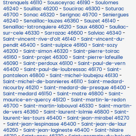
Strenquels 46110
-
Sousceyrac 46190
-
Soulomes
46240
-
Souillac 46200
-
Soucirac 46300
-
Soturac
46700
-
Sonac 46320
-
Serignac 46700
-
Seniergues
46240
-
Senaillac-lauzes 46360
-
Sauzet 46140
-
Senaillac-latronquiere 46210
-
Saux 46800
-
Sauliac-
sur-cele 46330
-
Sarrazac 46600
-
Salviac 46340
-
Saint-vincent-rive-d’olt 46140
-
Saint-vincent-du-
pendit 46400
-
Saint-sulpice 46160
-
Saint-sozy
46200
-
Saint-simon 46320
-
Saint-pierre-toirac
46160
-
Saint-projet 46300
-
Saint-pierre-lafeuille
46090
-
Saint-perdoux 46100
-
Saint-paul-de-vern
46400
-
Saint-paul-de-loubressac 46170
-
Saint-
pantaleon 46800
-
Saint-michel-loubejou 46130
-
Saint-michel-de-bannieres 46110
-
Saint-medard-
nicourby 46210
-
Saint-medard-de-presque 46400
-
Saint-medard 46150
-
Saint-matre 46800
-
Saint-
maurice-en-quercy 46120
-
Saint-martin-le-redon
46700
-
Saint-martin-labouval 46330
-
Saint-martin-
de-vers 46360
-
Saint-laurent-lolmie 46800
-
Saint-
laurent-les-tours 46400
-
Saint-jean-mirabel 46270
-
Saint-jean-lespinasse 46400
-
Saint-jean-de-laur
46260
-
Saint-jean-lagineste 46400
-
Saint-hilaire