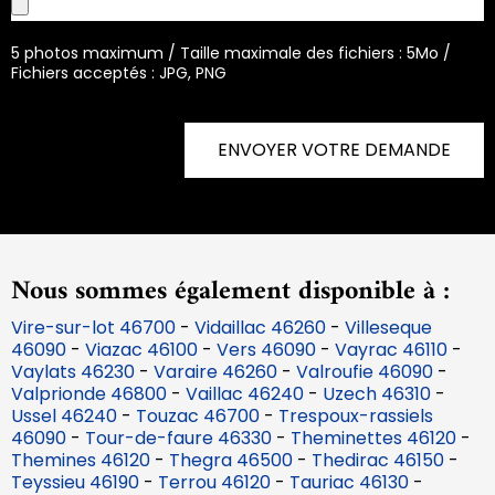
5 photos maximum / Taille maximale des fichiers : 5Mo /
Fichiers acceptés : JPG, PNG
ENVOYER VOTRE DEMANDE
Nous sommes également disponible à :
Vire-sur-lot 46700
-
Vidaillac 46260
-
Villeseque
46090
-
Viazac 46100
-
Vers 46090
-
Vayrac 46110
-
Vaylats 46230
-
Varaire 46260
-
Valroufie 46090
-
Valprionde 46800
-
Vaillac 46240
-
Uzech 46310
-
Ussel 46240
-
Touzac 46700
-
Trespoux-rassiels
46090
-
Tour-de-faure 46330
-
Theminettes 46120
-
Themines 46120
-
Thegra 46500
-
Thedirac 46150
-
Teyssieu 46190
-
Terrou 46120
-
Tauriac 46130
-