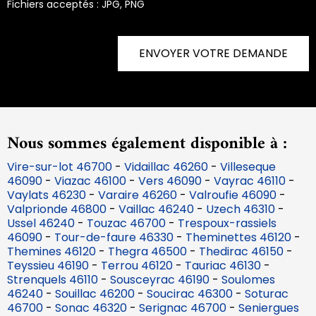
Fichiers acceptés : JPG, PNG
ENVOYER VOTRE DEMANDE
Nous sommes également disponible à :
Vire-sur-lot 46700
-
Vidaillac 46260
-
Villeseque
46090
-
Viazac 46100
-
Vers 46090
-
Vayrac 46110
-
Vaylats 46230
-
Varaire 46260
-
Valroufie 46090
-
Valprionde 46800
-
Vaillac 46240
-
Uzech 46310
-
Ussel 46240
-
Touzac 46700
-
Trespoux-rassiels
46090
-
Tour-de-faure 46330
-
Theminettes 46120
-
Themines 46120
-
Thegra 46500
-
Thedirac 46150
-
Teyssieu 46190
-
Terrou 46120
-
Tauriac 46130
-
Strenquels 46110
-
Sousceyrac 46190
-
Soulomes
46240
-
Souillac 46200
-
Soucirac 46300
-
Soturac
46700
-
Sonac 46320
-
Serignac 46700
-
Seniergues