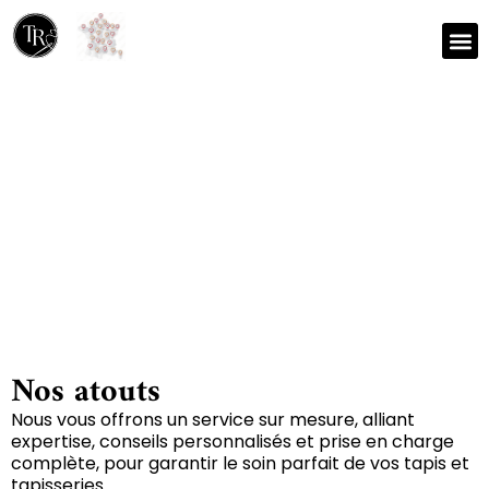
Nos r
Zone 
Réparation et nettoyage
de tapis à Fargues 46800
Nos atouts
Nous vous offrons un service sur mesure, alliant
expertise, conseils personnalisés et prise en charge
complète, pour garantir le soin parfait de vos tapis et
tapisseries.