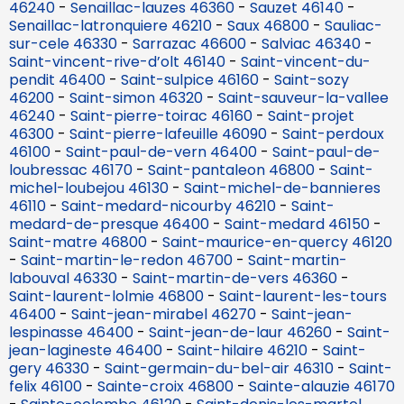
46240
-
Senaillac-lauzes 46360
-
Sauzet 46140
-
Senaillac-latronquiere 46210
-
Saux 46800
-
Sauliac-
sur-cele 46330
-
Sarrazac 46600
-
Salviac 46340
-
Saint-vincent-rive-d’olt 46140
-
Saint-vincent-du-
pendit 46400
-
Saint-sulpice 46160
-
Saint-sozy
46200
-
Saint-simon 46320
-
Saint-sauveur-la-vallee
46240
-
Saint-pierre-toirac 46160
-
Saint-projet
46300
-
Saint-pierre-lafeuille 46090
-
Saint-perdoux
46100
-
Saint-paul-de-vern 46400
-
Saint-paul-de-
loubressac 46170
-
Saint-pantaleon 46800
-
Saint-
michel-loubejou 46130
-
Saint-michel-de-bannieres
46110
-
Saint-medard-nicourby 46210
-
Saint-
medard-de-presque 46400
-
Saint-medard 46150
-
Saint-matre 46800
-
Saint-maurice-en-quercy 46120
-
Saint-martin-le-redon 46700
-
Saint-martin-
labouval 46330
-
Saint-martin-de-vers 46360
-
Saint-laurent-lolmie 46800
-
Saint-laurent-les-tours
46400
-
Saint-jean-mirabel 46270
-
Saint-jean-
lespinasse 46400
-
Saint-jean-de-laur 46260
-
Saint-
jean-lagineste 46400
-
Saint-hilaire 46210
-
Saint-
gery 46330
-
Saint-germain-du-bel-air 46310
-
Saint-
felix 46100
-
Sainte-croix 46800
-
Sainte-alauzie 46170