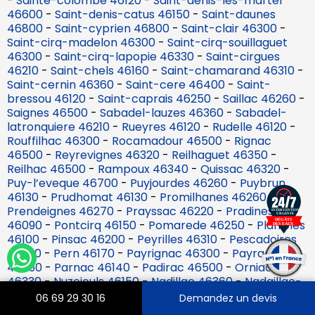
-
Sainte-colombe 46120
-
Saint-denis-les-martel
46600
-
Saint-denis-catus 46150
-
Saint-daunes
46800
-
Saint-cyprien 46800
-
Saint-clair 46300
-
Saint-cirq-madelon 46300
-
Saint-cirq-souillaguet
46300
-
Saint-cirq-lapopie 46330
-
Saint-cirgues
46210
-
Saint-chels 46160
-
Saint-chamarand 46310
-
Saint-cernin 46360
-
Saint-cere 46400
-
Saint-
bressou 46120
-
Saint-caprais 46250
-
Saillac 46260
-
Saignes 46500
-
Sabadel-lauzes 46360
-
Sabadel-
latronquiere 46210
-
Rueyres 46120
-
Rudelle 46120
-
Rouffilhac 46300
-
Rocamadour 46500
-
Rignac
46500
-
Reyrevignes 46320
-
Reilhaguet 46350
-
Reilhac 46500
-
Rampoux 46340
-
Quissac 46320
-
Puy-l’eveque 46700
-
Puyjourdes 46260
-
Puybrun
46130
-
Prudhomat 46130
-
Promilhanes 46260
-
Prendeignes 46270
-
Prayssac 46220
-
Pradines
46090
-
Pontcirq 46150
-
Pomarede 46250
-
Planioles
46100
-
Pinsac 46200
-
Peyrilles 46310
-
Pescadoires
46220
-
Pern 46170
-
Payrignac 46300
-
Payrac
46350
-
Parnac 46140
-
Padirac 46500
-
Orniac
46330
-
Nuzejouls 46150
-
Nadillac 46360
-
Nadaillac-
de-rouge 46350
-
Montvalent 46600
-
Montredon
06 69 29 30 16
Demandez un devis
46270
-
Montlauzun 46800
-
Montgesty 46150
-