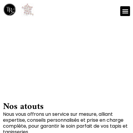
Nos r
Zone 
Réparation et nettoyage
de tapis à Gorses 46210
Nos atouts
Nous vous offrons un service sur mesure, alliant
expertise, conseils personnalisés et prise en charge
complète, pour garantir le soin parfait de vos tapis et
tapisseries.