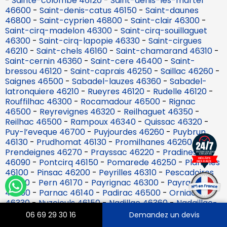
-
Sainte-colombe 46120
-
Saint-denis-les-martel
46600
-
Saint-denis-catus 46150
-
Saint-daunes
46800
-
Saint-cyprien 46800
-
Saint-clair 46300
-
Saint-cirq-madelon 46300
-
Saint-cirq-souillaguet
46300
-
Saint-cirq-lapopie 46330
-
Saint-cirgues
46210
-
Saint-chels 46160
-
Saint-chamarand 46310
-
Saint-cernin 46360
-
Saint-cere 46400
-
Saint-
bressou 46120
-
Saint-caprais 46250
-
Saillac 46260
-
Saignes 46500
-
Sabadel-lauzes 46360
-
Sabadel-
latronquiere 46210
-
Rueyres 46120
-
Rudelle 46120
-
Rouffilhac 46300
-
Rocamadour 46500
-
Rignac
46500
-
Reyrevignes 46320
-
Reilhaguet 46350
-
Reilhac 46500
-
Rampoux 46340
-
Quissac 46320
-
Puy-l’eveque 46700
-
Puyjourdes 46260
-
Puybrun
46130
-
Prudhomat 46130
-
Promilhanes 46260
-
Prendeignes 46270
-
Prayssac 46220
-
Pradines
46090
-
Pontcirq 46150
-
Pomarede 46250
-
Planioles
46100
-
Pinsac 46200
-
Peyrilles 46310
-
Pescadoires
46220
-
Pern 46170
-
Payrignac 46300
-
Payrac
46350
-
Parnac 46140
-
Padirac 46500
-
Orniac
46330
-
Nuzejouls 46150
-
Nadillac 46360
-
Nadaillac-
de-rouge 46350
-
Montvalent 46600
-
Montredon
06 69 29 30 16
Demandez un devis
46270
-
Montlauzun 46800
-
Montgesty 46150
-