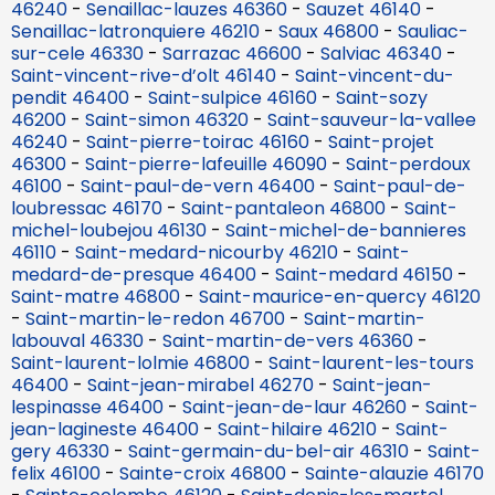
46240
-
Senaillac-lauzes 46360
-
Sauzet 46140
-
Senaillac-latronquiere 46210
-
Saux 46800
-
Sauliac-
sur-cele 46330
-
Sarrazac 46600
-
Salviac 46340
-
Saint-vincent-rive-d’olt 46140
-
Saint-vincent-du-
pendit 46400
-
Saint-sulpice 46160
-
Saint-sozy
46200
-
Saint-simon 46320
-
Saint-sauveur-la-vallee
46240
-
Saint-pierre-toirac 46160
-
Saint-projet
46300
-
Saint-pierre-lafeuille 46090
-
Saint-perdoux
46100
-
Saint-paul-de-vern 46400
-
Saint-paul-de-
loubressac 46170
-
Saint-pantaleon 46800
-
Saint-
michel-loubejou 46130
-
Saint-michel-de-bannieres
46110
-
Saint-medard-nicourby 46210
-
Saint-
medard-de-presque 46400
-
Saint-medard 46150
-
Saint-matre 46800
-
Saint-maurice-en-quercy 46120
-
Saint-martin-le-redon 46700
-
Saint-martin-
labouval 46330
-
Saint-martin-de-vers 46360
-
Saint-laurent-lolmie 46800
-
Saint-laurent-les-tours
46400
-
Saint-jean-mirabel 46270
-
Saint-jean-
lespinasse 46400
-
Saint-jean-de-laur 46260
-
Saint-
jean-lagineste 46400
-
Saint-hilaire 46210
-
Saint-
gery 46330
-
Saint-germain-du-bel-air 46310
-
Saint-
felix 46100
-
Sainte-croix 46800
-
Sainte-alauzie 46170