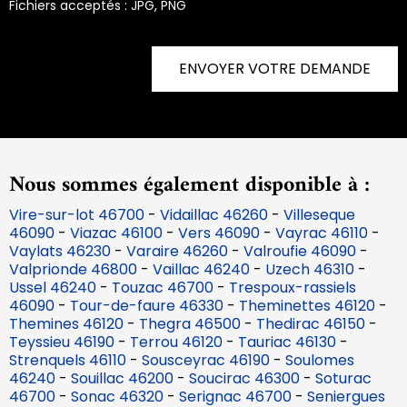
Fichiers acceptés : JPG, PNG
ENVOYER VOTRE DEMANDE
Nous sommes également disponible à :
Vire-sur-lot 46700
-
Vidaillac 46260
-
Villeseque
46090
-
Viazac 46100
-
Vers 46090
-
Vayrac 46110
-
Vaylats 46230
-
Varaire 46260
-
Valroufie 46090
-
Valprionde 46800
-
Vaillac 46240
-
Uzech 46310
-
Ussel 46240
-
Touzac 46700
-
Trespoux-rassiels
46090
-
Tour-de-faure 46330
-
Theminettes 46120
-
Themines 46120
-
Thegra 46500
-
Thedirac 46150
-
Teyssieu 46190
-
Terrou 46120
-
Tauriac 46130
-
Strenquels 46110
-
Sousceyrac 46190
-
Soulomes
46240
-
Souillac 46200
-
Soucirac 46300
-
Soturac
46700
-
Sonac 46320
-
Serignac 46700
-
Seniergues