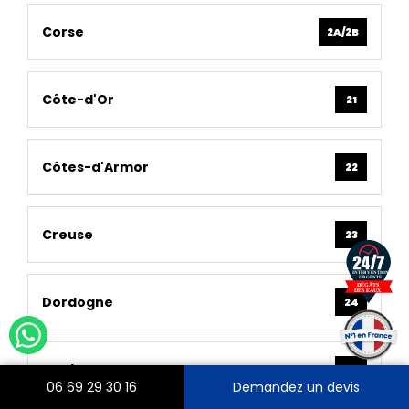
Corse
2A/2B
Côte-d'Or
21
Côtes-d'Armor
22
Creuse
23
Dordogne
24
Doubs
25
06 69 29 30 16
Demandez un devis