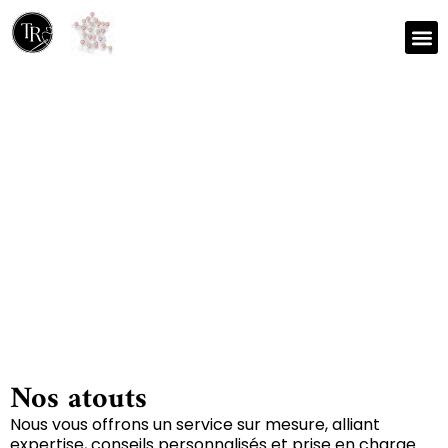
Nos r
Zone 
Réparation et nettoyage
de tapis à Azay-le-ferron
36290
Nos atouts
Nous vous offrons un service sur mesure, alliant
expertise, conseils personnalisés et prise en charge