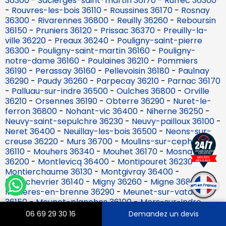
36300
-
Sacierges-saint-martin 36170
-
Ruffec 36300
-
Rouvres-les-bois 36110
-
Roussines 36170
-
Rosnay
36300
-
Rivarennes 36800
-
Reuilly 36260
-
Reboursin
36150
-
Pruniers 36120
-
Prissac 36370
-
Preuilly-la-
ville 36220
-
Preaux 36240
-
Pouligny-saint-pierre
36300
-
Pouligny-saint-martin 36160
-
Pouligny-
notre-dame 36160
-
Poulaines 36210
-
Pommiers
36190
-
Perassay 36160
-
Pellevoisin 36180
-
Paulnay
36290
-
Paudy 36260
-
Parpecay 36210
-
Parnac 36170
-
Palluau-sur-indre 36500
-
Oulches 36800
-
Orville
36210
-
Orsennes 36190
-
Obterre 36290
-
Nuret-le-
ferron 36800
-
Nohant-vic 36400
-
Niherne 36250
-
Neuvy-saint-sepulchre 36230
-
Neuvy-pailloux 36100
-
Neret 36400
-
Neuillay-les-bois 36500
-
Neons-sur-
creuse 36220
-
Murs 36700
-
Moulins-sur-cephons
36110
-
Mouhers 36340
-
Mouhet 36170
-
Mosnay
36200
-
Montlevicq 36400
-
Montipouret 36230
-
Montierchaume 36130
-
Montgivray 36400
-
Montchevrier 36140
-
Migny 36260
-
Migne 36800
-
Mezieres-en-brenne 36290
-
Meunet-sur-vatan
36150
-
Meunet-planches 36100
-
Mers-sur-indre
36230
-
Merigny 36220
-
Meobecq 36500
-
06 69 29 30 16
Demandez un devis
Menetreols-sous-vatan 36150
-
Menetou-sur-nahon