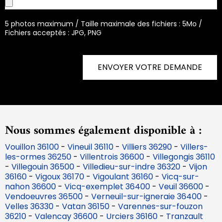
5 photos maximum / Taille maximale des fichiers : 5Mo /
Fichiers acceptés : JPG, PNG
ENVOYER VOTRE DEMANDE
Nous sommes également disponible à :
Vouillon 36100
-
Vineuil 36110
-
Villiers 36290
-
Villers-
les-ormes 36250
-
Villentrois 36600
-
Villegongis 36110
-
Villegouin 36500
-
Villedieu-sur-indre 36320
-
Vijon
36160
-
Vigoux 36170
-
Vigoulant 36160
-
Vicq-sur-
nahon 36600
-
Vicq-exemplet 36400
-
Veuil 36600
-
Vendoeuvres 36500
-
Verneuil-sur-igneraie 36400
-
Velles 36330
-
Vatan 36150
-
Varennes-sur-fouzon
36210
-
Valencay 36600
-
Urciers 36160
-
Tranzault