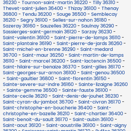
36230
-
Tournon-saint-martin 36220
-
Tilly 36310
-
Thevet-saint-julien 36400
-
Thizay 36100
-
Thenay
36800
-
Tendu 36200
-
Souge 36500
-
Semblecay
36210
-
Segry 36100
-
Selles-sur-nahon 36180
-
Sazeray 36160
-
Sauzelles 36220
-
Saulnay 36290
-
Sassierges-saint-germain 36120
-
Sarzay 36230
-
Saint-valentin 36100
-
Saint-pierre-de-lamps 36110
-
Saint-plantaire 36190
-
Saint-pierre-de-jards 36260
-
Saint-michel-en-brenne 36290
-
Saint-medard
36700
-
Saint-maur 36250
-
Saint-martin-de-lamps
36110
-
Saint-marcel 36200
-
Saint-lactencin 36500
-
Saint-hilaire-sur-benaize 36370
-
Saint-gilles 36170
-
Saint-georges-sur-arnon 36100
-
Saint-genou 36500
-
Saint-gaultier 36800
-
Saint-florentin 36150
-
Sainte-severe-sur-indre 36160
-
Sainte-lizaigne 36260
-
Sainte-gemme 36500
-
Sainte-fauste 36100
-
Sainte-cecile 36210
-
Saint-denis-de-jouhet 36230
-
Saint-cyran-du-jambot 36700
-
Saint-civran 36170
-
Saint-christophe-en-boucherie 36400
-
Saint-
christophe-en-bazelle 36210
-
Saint-chartier 36400
-
Saint-benoit-du-sault 36170
-
Saint-aubin 36100
-
Saint-aout 36120
-
Saint-aoustrille 36100
-
Saint-aigny