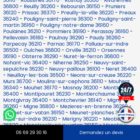
36110
-
Roussines 36170
-
Rosnay 36300
-
Rivarennes
36800
-
Reuilly 36260
-
Reboursin 36150
-
Pruniers
36120
-
Prissac 36370
-
Preuilly-la-ville 36220
-
Preaux
36240
-
Pouligny-saint-pierre 36300
-
Pouligny-saint-
martin 36160
-
Pouligny-notre-dame 36160
-
Poulaines 36210
-
Pommiers 36190
-
Perassay 36160
-
Pellevoisin 36180
-
Paulnay 36290
-
Paudy 36260
-
Parpecay 36210
-
Parnac 36170
-
Palluau-sur-indre
36500
-
Oulches 36800
-
Orville 36210
-
Orsennes
36190
-
Obterre 36290
-
Nuret-le-ferron 36800
-
Nohant-vic 36400
-
Niherne 36250
-
Neuvy-saint-
sepulchre 36230
-
Neuvy-pailloux 36100
-
Neret 36400
-
Neuillay-les-bois 36500
-
Neons-sur-creuse 36220
-
Murs 36700
-
Moulins-sur-cephons 36110
-
Mouhers
36340
-
Mouhet 36170
-
Mosnay 36200
-
Montlevicq
36400
-
Montipouret 36230
-
Montierchaume 36130
-
Montgivray 36400
-
Montchevrier 36140
-
Migny
36260
-
Migne 36800
-
Mezieres-en-brenne 36290
-
Meunet-sur-vatan 36150
-
Meunet-planches 36100
-
Mers-sur-indre 36230
-
Merigny 36220
-
Meobecq
36500
-
Menetreols-sous-vatan 36150
-
Menetou-
sur-nahon 36210
-
Mauvieres 36370
-
Martizay 36220
-
06 69 29 30 16
Demandez un devis
Maron 36120
-
Malicornay 36340
-
Maillet 36340
-
Lys-