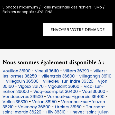
5 photos maximum / Taille maximale des fichiers : 5Mo /
Fichiers acceptés : JPG, PNG
ENVOYER VOTRE DEMANDE
Nous sommes également disponible à :
Vouillon 36100
-
Vineuil 36110
-
Villiers 36290
-
Villers-
les-ormes 36250
-
Villentrois 36600
-
Villegongis 36110
-
Villegouin 36500
-
Villedieu-sur-indre 36320
-
Vijon
36160
-
Vigoux 36170
-
Vigoulant 36160
-
Vicq-sur-
nahon 36600
-
Vicq-exemplet 36400
-
Veuil 36600
-
Vendoeuvres 36500
-
Verneuil-sur-igneraie 36400
-
Velles 36330
-
Vatan 36150
-
Varennes-sur-fouzon
36210
-
Valencay 36600
-
Urciers 36160
-
Tournon-
saint-martin 36220
-
Tilly 36310
-
Thevet-saint-julien