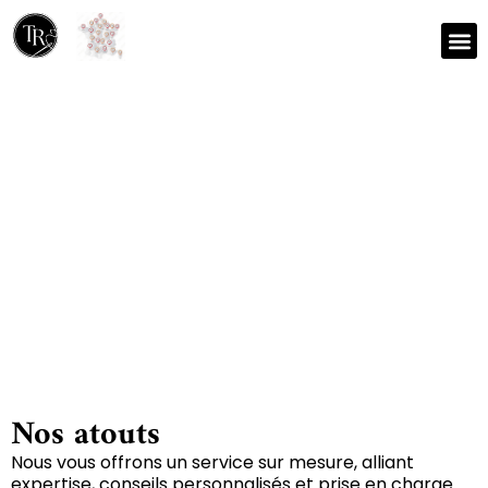
Nos r
Zone 
Réparation et nettoyage
de tapis à Tranzault
36230
Nos atouts
Nous vous offrons un service sur mesure, alliant
expertise, conseils personnalisés et prise en charge