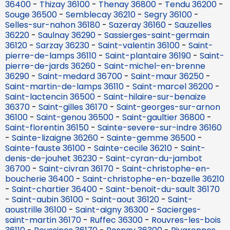
36400
-
Thizay 36100
-
Thenay 36800
-
Tendu 36200
-
Souge 36500
-
Semblecay 36210
-
Segry 36100
-
Selles-sur-nahon 36180
-
Sazeray 36160
-
Sauzelles
36220
-
Saulnay 36290
-
Sassierges-saint-germain
36120
-
Sarzay 36230
-
Saint-valentin 36100
-
Saint-
pierre-de-lamps 36110
-
Saint-plantaire 36190
-
Saint-
pierre-de-jards 36260
-
Saint-michel-en-brenne
36290
-
Saint-medard 36700
-
Saint-maur 36250
-
Saint-martin-de-lamps 36110
-
Saint-marcel 36200
-
Saint-lactencin 36500
-
Saint-hilaire-sur-benaize
36370
-
Saint-gilles 36170
-
Saint-georges-sur-arnon
36100
-
Saint-genou 36500
-
Saint-gaultier 36800
-
Saint-florentin 36150
-
Sainte-severe-sur-indre 36160
-
Sainte-lizaigne 36260
-
Sainte-gemme 36500
-
Sainte-fauste 36100
-
Sainte-cecile 36210
-
Saint-
denis-de-jouhet 36230
-
Saint-cyran-du-jambot
36700
-
Saint-civran 36170
-
Saint-christophe-en-
boucherie 36400
-
Saint-christophe-en-bazelle 36210
-
Saint-chartier 36400
-
Saint-benoit-du-sault 36170
-
Saint-aubin 36100
-
Saint-aout 36120
-
Saint-
aoustrille 36100
-
Saint-aigny 36300
-
Sacierges-
saint-martin 36170
-
Ruffec 36300
-
Rouvres-les-bois