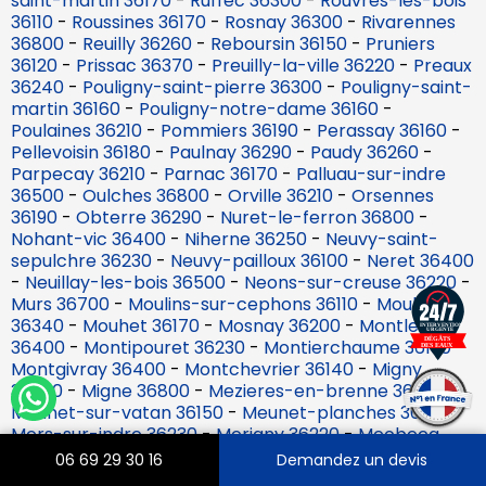
saint-martin 36170
-
Ruffec 36300
-
Rouvres-les-bois
36110
-
Roussines 36170
-
Rosnay 36300
-
Rivarennes
36800
-
Reuilly 36260
-
Reboursin 36150
-
Pruniers
36120
-
Prissac 36370
-
Preuilly-la-ville 36220
-
Preaux
36240
-
Pouligny-saint-pierre 36300
-
Pouligny-saint-
martin 36160
-
Pouligny-notre-dame 36160
-
Poulaines 36210
-
Pommiers 36190
-
Perassay 36160
-
Pellevoisin 36180
-
Paulnay 36290
-
Paudy 36260
-
Parpecay 36210
-
Parnac 36170
-
Palluau-sur-indre
36500
-
Oulches 36800
-
Orville 36210
-
Orsennes
36190
-
Obterre 36290
-
Nuret-le-ferron 36800
-
Nohant-vic 36400
-
Niherne 36250
-
Neuvy-saint-
sepulchre 36230
-
Neuvy-pailloux 36100
-
Neret 36400
-
Neuillay-les-bois 36500
-
Neons-sur-creuse 36220
-
Murs 36700
-
Moulins-sur-cephons 36110
-
Mouhers
36340
-
Mouhet 36170
-
Mosnay 36200
-
Montlevicq
36400
-
Montipouret 36230
-
Montierchaume 36130
-
Montgivray 36400
-
Montchevrier 36140
-
Migny
36260
-
Migne 36800
-
Mezieres-en-brenne 36290
-
Meunet-sur-vatan 36150
-
Meunet-planches 36100
-
Mers-sur-indre 36230
-
Merigny 36220
-
Meobecq
36500
-
Menetreols-sous-vatan 36150
-
Menetou-
06 69 29 30 16
Demandez un devis
sur-nahon 36210
-
Mauvieres 36370
-
Martizay 36220
-