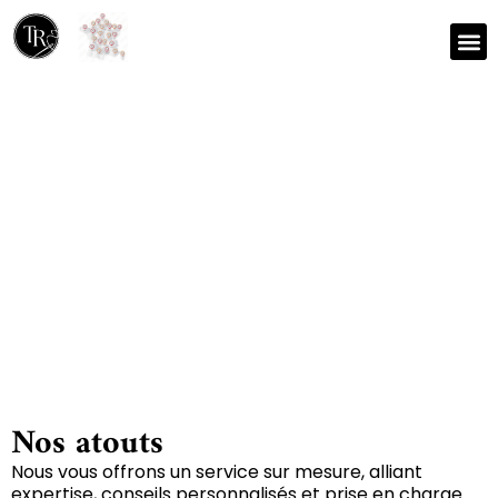
Nos r
Zone 
Réparation et nettoyage
de tapis à Saint-medard
36700
Nos atouts
Nous vous offrons un service sur mesure, alliant
expertise, conseils personnalisés et prise en charge