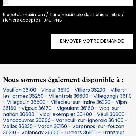
5 photos maximum / Taille maximale des fichiers : 5Mo /
Fichiers acceptés : JPG, PNG
ENVOYER VOTRE DEMANDE
Nous sommes également disponible à :
Vouillon 36100
-
Vineuil 36110
-
Villiers 36290
-
Villers-
les-ormes 36250
-
Villentrois 36600
-
Villegongis 36110
-
Villegouin 36500
-
Villedieu-sur-indre 36320
-
Vijon
36160
-
Vigoux 36170
-
Vigoulant 36160
-
Vicq-sur-
nahon 36600
-
Vicq-exemplet 36400
-
Veuil 36600
-
Vendoeuvres 36500
-
Verneuil-sur-igneraie 36400
-
Velles 36330
-
Vatan 36150
-
Varennes-sur-fouzon
36210
-
Valencay 36600
-
Urciers 36160
-
Tranzault