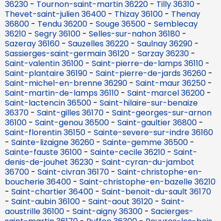
36230
-
Tournon-saint-martin 36220
-
Tilly 36310
-
Thevet-saint-julien 36400
-
Thizay 36100
-
Thenay
36800
-
Tendu 36200
-
Souge 36500
-
Semblecay
36210
-
Segry 36100
-
Selles-sur-nahon 36180
-
Sazeray 36160
-
Sauzelles 36220
-
Saulnay 36290
-
Sassierges-saint-germain 36120
-
Sarzay 36230
-
Saint-valentin 36100
-
Saint-pierre-de-lamps 36110
-
Saint-plantaire 36190
-
Saint-pierre-de-jards 36260
-
Saint-michel-en-brenne 36290
-
Saint-maur 36250
-
Saint-martin-de-lamps 36110
-
Saint-marcel 36200
-
Saint-lactencin 36500
-
Saint-hilaire-sur-benaize
36370
-
Saint-gilles 36170
-
Saint-georges-sur-arnon
36100
-
Saint-genou 36500
-
Saint-gaultier 36800
-
Saint-florentin 36150
-
Sainte-severe-sur-indre 36160
-
Sainte-lizaigne 36260
-
Sainte-gemme 36500
-
Sainte-fauste 36100
-
Sainte-cecile 36210
-
Saint-
denis-de-jouhet 36230
-
Saint-cyran-du-jambot
36700
-
Saint-civran 36170
-
Saint-christophe-en-
boucherie 36400
-
Saint-christophe-en-bazelle 36210
-
Saint-chartier 36400
-
Saint-benoit-du-sault 36170
-
Saint-aubin 36100
-
Saint-aout 36120
-
Saint-
aoustrille 36100
-
Saint-aigny 36300
-
Sacierges-