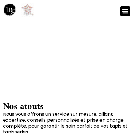
Nos r
Zone 
Réparation et nettoyage
de tapis à Baudres 36110
Nos atouts
Nous vous offrons un service sur mesure, alliant
expertise, conseils personnalisés et prise en charge
complète, pour garantir le soin parfait de vos tapis et
tapisseries.