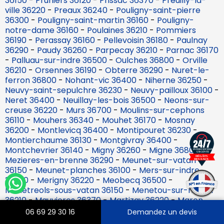
36150
-
Pruniers 36120
-
Prissac 36370
-
Preuilly-la-
ville 36220
-
Preaux 36240
-
Pouligny-saint-pierre
36300
-
Pouligny-saint-martin 36160
-
Pouligny-
notre-dame 36160
-
Poulaines 36210
-
Pommiers
36190
-
Perassay 36160
-
Pellevoisin 36180
-
Paulnay
36290
-
Paudy 36260
-
Parpecay 36210
-
Parnac 36170
-
Palluau-sur-indre 36500
-
Oulches 36800
-
Orville
36210
-
Orsennes 36190
-
Obterre 36290
-
Nuret-le-
ferron 36800
-
Nohant-vic 36400
-
Niherne 36250
-
Neuvy-saint-sepulchre 36230
-
Neuvy-pailloux 36100
-
Neret 36400
-
Neuillay-les-bois 36500
-
Neons-sur-
creuse 36220
-
Murs 36700
-
Moulins-sur-cephons
36110
-
Mouhers 36340
-
Mouhet 36170
-
Mosnay
36200
-
Montlevicq 36400
-
Montipouret 36230
-
Montierchaume 36130
-
Montgivray 36400
-
Montchevrier 36140
-
Migny 36260
-
Migne 36800
-
Mezieres-en-brenne 36290
-
Meunet-sur-vatan
36150
-
Meunet-planches 36100
-
Mers-sur-indre
36230
-
Merigny 36220
-
Meobecq 36500
-
Menetreols-sous-vatan 36150
-
Menetou-sur-nahon
36210
-
Mauvieres 36370
-
Martizay 36220
-
Maron
36120
-
Malicornay 36340
-
Maillet 36340
-
Lys-saint-
06 69 29 30 16
Demandez un devis
georges 36230
-
Lye 36600
-
Luzeret 36800
-
Lureuil