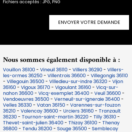
Fichiers acceptés : JPG, PNG
ENVOYER VOTRE DEMANDE
Nous sommes également disponible à :
Vouillon 36100
-
Vineuil 36110
-
Villiers 36290
-
Villers-
les-ormes 36250
-
Villentrois 36600
-
Villegongis 36110
-
Villegouin 36500
-
Villedieu-sur-indre 36320
-
Vijon
36160
-
Vigoux 36170
-
Vigoulant 36160
-
Vicq-sur-
nahon 36600
-
Vicq-exemplet 36400
-
Veuil 36600
-
Vendoeuvres 36500
-
Verneuil-sur-igneraie 36400
-
Velles 36330
-
Vatan 36150
-
Varennes-sur-fouzon
36210
-
Valencay 36600
-
Urciers 36160
-
Tranzault
36230
-
Tournon-saint-martin 36220
-
Tilly 36310
-
Thevet-saint-julien 36400
-
Thizay 36100
-
Thenay
36800
-
Tendu 36200
-
Souge 36500
-
Semblecay