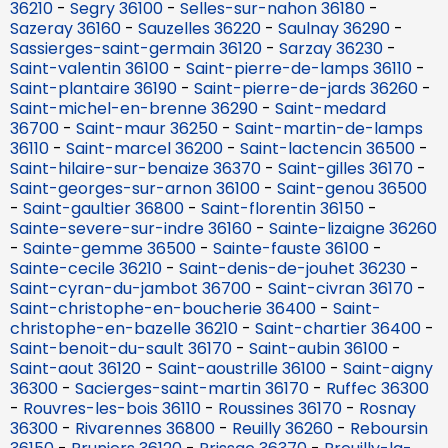
36210
-
Segry 36100
-
Selles-sur-nahon 36180
-
Sazeray 36160
-
Sauzelles 36220
-
Saulnay 36290
-
Sassierges-saint-germain 36120
-
Sarzay 36230
-
Saint-valentin 36100
-
Saint-pierre-de-lamps 36110
-
Saint-plantaire 36190
-
Saint-pierre-de-jards 36260
-
Saint-michel-en-brenne 36290
-
Saint-medard
36700
-
Saint-maur 36250
-
Saint-martin-de-lamps
36110
-
Saint-marcel 36200
-
Saint-lactencin 36500
-
Saint-hilaire-sur-benaize 36370
-
Saint-gilles 36170
-
Saint-georges-sur-arnon 36100
-
Saint-genou 36500
-
Saint-gaultier 36800
-
Saint-florentin 36150
-
Sainte-severe-sur-indre 36160
-
Sainte-lizaigne 36260
-
Sainte-gemme 36500
-
Sainte-fauste 36100
-
Sainte-cecile 36210
-
Saint-denis-de-jouhet 36230
-
Saint-cyran-du-jambot 36700
-
Saint-civran 36170
-
Saint-christophe-en-boucherie 36400
-
Saint-
christophe-en-bazelle 36210
-
Saint-chartier 36400
-
Saint-benoit-du-sault 36170
-
Saint-aubin 36100
-
Saint-aout 36120
-
Saint-aoustrille 36100
-
Saint-aigny
36300
-
Sacierges-saint-martin 36170
-
Ruffec 36300
-
Rouvres-les-bois 36110
-
Roussines 36170
-
Rosnay
36300
-
Rivarennes 36800
-
Reuilly 36260
-
Reboursin