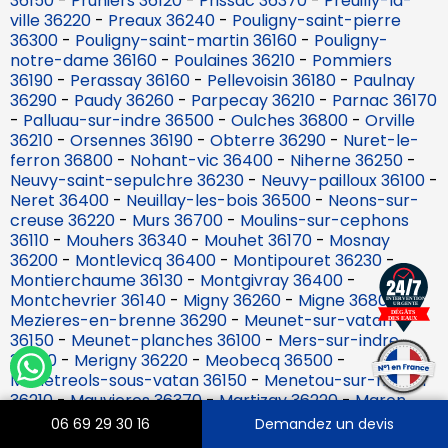
36150
-
Pruniers 36120
-
Prissac 36370
-
Preuilly-la-
ville 36220
-
Preaux 36240
-
Pouligny-saint-pierre
36300
-
Pouligny-saint-martin 36160
-
Pouligny-
notre-dame 36160
-
Poulaines 36210
-
Pommiers
36190
-
Perassay 36160
-
Pellevoisin 36180
-
Paulnay
36290
-
Paudy 36260
-
Parpecay 36210
-
Parnac 36170
-
Palluau-sur-indre 36500
-
Oulches 36800
-
Orville
36210
-
Orsennes 36190
-
Obterre 36290
-
Nuret-le-
ferron 36800
-
Nohant-vic 36400
-
Niherne 36250
-
Neuvy-saint-sepulchre 36230
-
Neuvy-pailloux 36100
-
Neret 36400
-
Neuillay-les-bois 36500
-
Neons-sur-
creuse 36220
-
Murs 36700
-
Moulins-sur-cephons
36110
-
Mouhers 36340
-
Mouhet 36170
-
Mosnay
36200
-
Montlevicq 36400
-
Montipouret 36230
-
Montierchaume 36130
-
Montgivray 36400
-
Montchevrier 36140
-
Migny 36260
-
Migne 36800
-
Mezieres-en-brenne 36290
-
Meunet-sur-vatan
36150
-
Meunet-planches 36100
-
Mers-sur-indre
36230
-
Merigny 36220
-
Meobecq 36500
-
Menetreols-sous-vatan 36150
-
Menetou-sur-nahon
36210
-
Mauvieres 36370
-
Martizay 36220
-
Maron
36120
-
Malicornay 36340
-
Maillet 36340
-
Lys-saint-
06 69 29 30 16
Demandez un devis
georges 36230
-
Lye 36600
-
Luzeret 36800
-
Lureuil