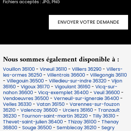
Fichiers acceptés : JPG, PNG
ENVOYER VOTRE DEMANDE
Nous sommes également disponible à :
Vouillon 36100
-
Vineuil 36110
-
Villiers 36290
-
Villers-
les-ormes 36250
-
Villentrois 36600
-
Villegongis 36110
-
Villegouin 36500
-
Villedieu-sur-indre 36320
-
Vijon
36160
-
Vigoux 36170
-
Vigoulant 36160
-
Vicq-sur-
nahon 36600
-
Vicq-exemplet 36400
-
Veuil 36600
-
Vendoeuvres 36500
-
Verneuil-sur-igneraie 36400
-
Velles 36330
-
Vatan 36150
-
Varennes-sur-fouzon
36210
-
Valencay 36600
-
Urciers 36160
-
Tranzault
36230
-
Tournon-saint-martin 36220
-
Tilly 36310
-
Thevet-saint-julien 36400
-
Thizay 36100
-
Thenay
36800
-
Souge 36500
-
Semblecay 36210
-
Segry