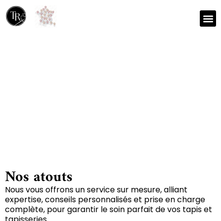
Nos r
Zone 
Réparation et nettoyage
de tapis à Tendu 36200
Nos atouts
Nous vous offrons un service sur mesure, alliant
expertise, conseils personnalisés et prise en charge
complète, pour garantir le soin parfait de vos tapis et
tapisseries.