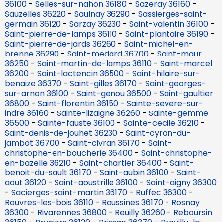
36100
-
Selles-sur-nahon 36180
-
Sazeray 36160
-
Sauzelles 36220
-
Saulnay 36290
-
Sassierges-saint-
germain 36120
-
Sarzay 36230
-
Saint-valentin 36100
-
Saint-pierre-de-lamps 36110
-
Saint-plantaire 36190
-
Saint-pierre-de-jards 36260
-
Saint-michel-en-
brenne 36290
-
Saint-medard 36700
-
Saint-maur
36250
-
Saint-martin-de-lamps 36110
-
Saint-marcel
36200
-
Saint-lactencin 36500
-
Saint-hilaire-sur-
benaize 36370
-
Saint-gilles 36170
-
Saint-georges-
sur-arnon 36100
-
Saint-genou 36500
-
Saint-gaultier
36800
-
Saint-florentin 36150
-
Sainte-severe-sur-
indre 36160
-
Sainte-lizaigne 36260
-
Sainte-gemme
36500
-
Sainte-fauste 36100
-
Sainte-cecile 36210
-
Saint-denis-de-jouhet 36230
-
Saint-cyran-du-
jambot 36700
-
Saint-civran 36170
-
Saint-
christophe-en-boucherie 36400
-
Saint-christophe-
en-bazelle 36210
-
Saint-chartier 36400
-
Saint-
benoit-du-sault 36170
-
Saint-aubin 36100
-
Saint-
aout 36120
-
Saint-aoustrille 36100
-
Saint-aigny 36300
-
Sacierges-saint-martin 36170
-
Ruffec 36300
-
Rouvres-les-bois 36110
-
Roussines 36170
-
Rosnay
36300
-
Rivarennes 36800
-
Reuilly 36260
-
Reboursin