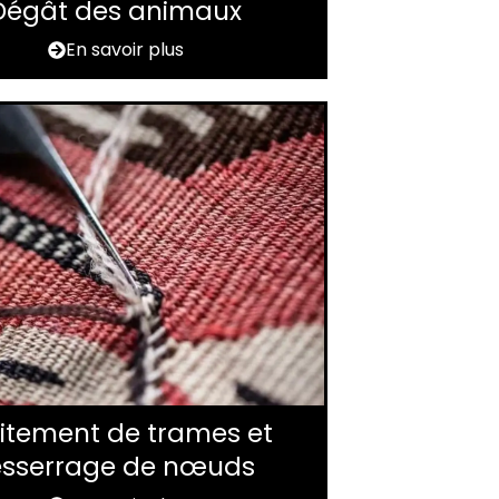
Dégât des animaux
En savoir plus
itement de trames et
esserrage de nœuds