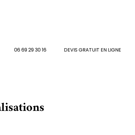
 avez un tapis à réno
N'hésitez pas à nous contacte
06 69 29 30 16
DEVIS GRATUIT EN LIGNE
lisations