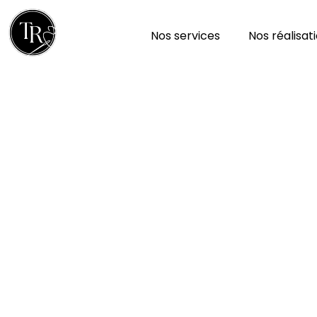
Nos services
Nos réalisat
Réparation et nettoy
à Saint-gilles 36170