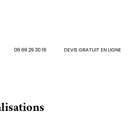
 avez un tapis à réno
N'hésitez pas à nous contacte
06 69 29 30 16
DEVIS GRATUIT EN LIGNE
lisations