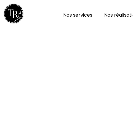
Nos services
Nos réalisat
Réparation et nettoy
à Ruffec 36300