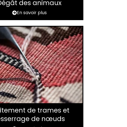
Dégât des animaux
En savoir plus
itement de trames et
esserrage de nœuds