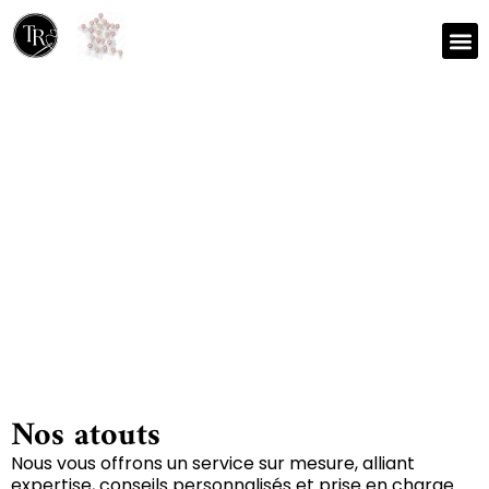
Nos r
Zone 
Réparation et nettoyage
de tapis à Jeu-maloches
36240
Nos atouts
Nous vous offrons un service sur mesure, alliant
expertise, conseils personnalisés et prise en charge