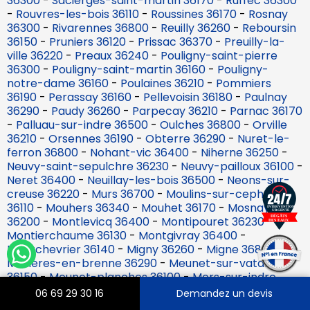
36300
-
Sacierges-saint-martin 36170
-
Ruffec 36300
-
Rouvres-les-bois 36110
-
Roussines 36170
-
Rosnay
36300
-
Rivarennes 36800
-
Reuilly 36260
-
Reboursin
36150
-
Pruniers 36120
-
Prissac 36370
-
Preuilly-la-
ville 36220
-
Preaux 36240
-
Pouligny-saint-pierre
36300
-
Pouligny-saint-martin 36160
-
Pouligny-
notre-dame 36160
-
Poulaines 36210
-
Pommiers
36190
-
Perassay 36160
-
Pellevoisin 36180
-
Paulnay
36290
-
Paudy 36260
-
Parpecay 36210
-
Parnac 36170
-
Palluau-sur-indre 36500
-
Oulches 36800
-
Orville
36210
-
Orsennes 36190
-
Obterre 36290
-
Nuret-le-
ferron 36800
-
Nohant-vic 36400
-
Niherne 36250
-
Neuvy-saint-sepulchre 36230
-
Neuvy-pailloux 36100
-
Neret 36400
-
Neuillay-les-bois 36500
-
Neons-sur-
creuse 36220
-
Murs 36700
-
Moulins-sur-cephons
36110
-
Mouhers 36340
-
Mouhet 36170
-
Mosnay
36200
-
Montlevicq 36400
-
Montipouret 36230
-
Montierchaume 36130
-
Montgivray 36400
-
Montchevrier 36140
-
Migny 36260
-
Migne 36800
-
Mezieres-en-brenne 36290
-
Meunet-sur-vatan
36150
-
Meunet-planches 36100
-
Mers-sur-indre
36230
-
Merigny 36220
-
Meobecq 36500
-
06 69 29 30 16
Demandez un devis
Menetreols-sous-vatan 36150
-
Menetou-sur-nahon