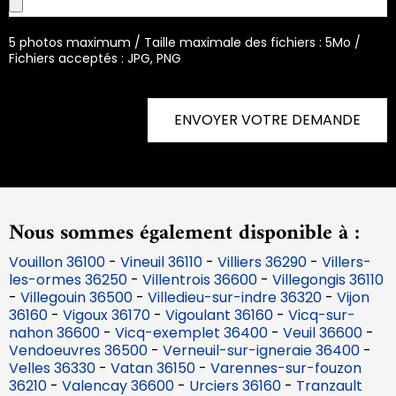
5 photos maximum / Taille maximale des fichiers : 5Mo /
Fichiers acceptés : JPG, PNG
ENVOYER VOTRE DEMANDE
Nous sommes également disponible à :
Vouillon 36100
-
Vineuil 36110
-
Villiers 36290
-
Villers-
les-ormes 36250
-
Villentrois 36600
-
Villegongis 36110
-
Villegouin 36500
-
Villedieu-sur-indre 36320
-
Vijon
36160
-
Vigoux 36170
-
Vigoulant 36160
-
Vicq-sur-
nahon 36600
-
Vicq-exemplet 36400
-
Veuil 36600
-
Vendoeuvres 36500
-
Verneuil-sur-igneraie 36400
-
Velles 36330
-
Vatan 36150
-
Varennes-sur-fouzon
36210
-
Valencay 36600
-
Urciers 36160
-
Tranzault