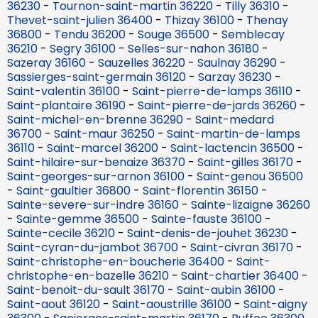
36230
-
Tournon-saint-martin 36220
-
Tilly 36310
-
Thevet-saint-julien 36400
-
Thizay 36100
-
Thenay
36800
-
Tendu 36200
-
Souge 36500
-
Semblecay
36210
-
Segry 36100
-
Selles-sur-nahon 36180
-
Sazeray 36160
-
Sauzelles 36220
-
Saulnay 36290
-
Sassierges-saint-germain 36120
-
Sarzay 36230
-
Saint-valentin 36100
-
Saint-pierre-de-lamps 36110
-
Saint-plantaire 36190
-
Saint-pierre-de-jards 36260
-
Saint-michel-en-brenne 36290
-
Saint-medard
36700
-
Saint-maur 36250
-
Saint-martin-de-lamps
36110
-
Saint-marcel 36200
-
Saint-lactencin 36500
-
Saint-hilaire-sur-benaize 36370
-
Saint-gilles 36170
-
Saint-georges-sur-arnon 36100
-
Saint-genou 36500
-
Saint-gaultier 36800
-
Saint-florentin 36150
-
Sainte-severe-sur-indre 36160
-
Sainte-lizaigne 36260
-
Sainte-gemme 36500
-
Sainte-fauste 36100
-
Sainte-cecile 36210
-
Saint-denis-de-jouhet 36230
-
Saint-cyran-du-jambot 36700
-
Saint-civran 36170
-
Saint-christophe-en-boucherie 36400
-
Saint-
christophe-en-bazelle 36210
-
Saint-chartier 36400
-
Saint-benoit-du-sault 36170
-
Saint-aubin 36100
-
Saint-aout 36120
-
Saint-aoustrille 36100
-
Saint-aigny