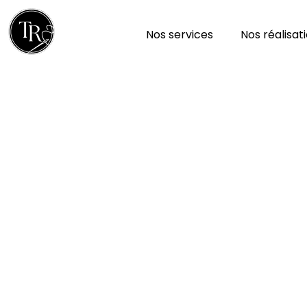
Nos services
Nos réalisat
Réparation et nettoy
à Azay-sur-thouet 