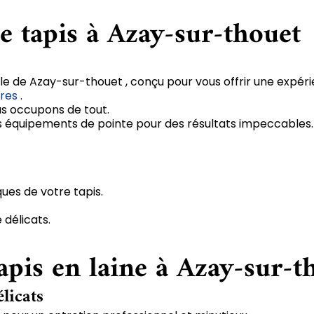
e tapis à Azay-sur-thouet
lle de Azay-sur-thouet , conçu pour vous offrir une expéri
vres
.
us occupons de tout.
 des équipements de pointe pour des résultats impeccables.
ques de votre tapis.
 délicats.
apis en laine à Azay-sur-t
élicats