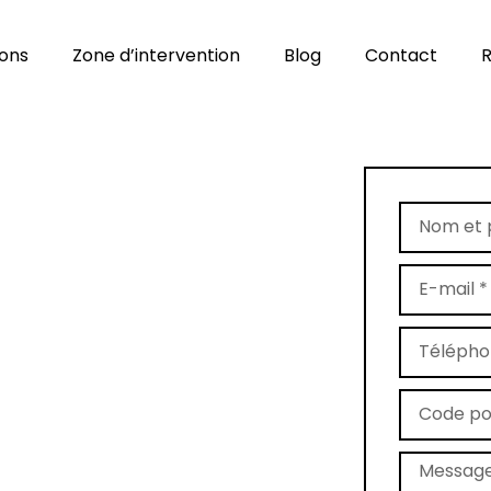
ions
Zone d’intervention
Blog
Contact
R
age de tapis
79130