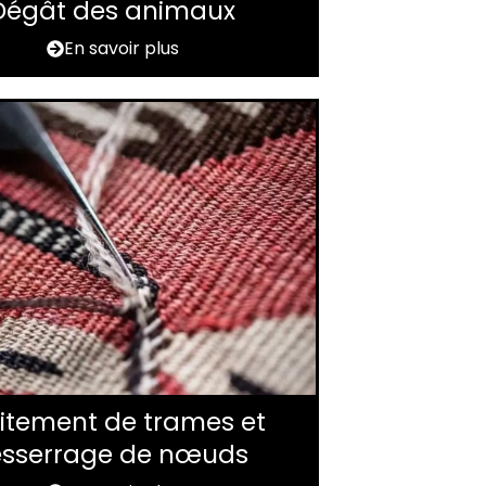
Dégât des animaux
En savoir plus
itement de trames et
esserrage de nœuds