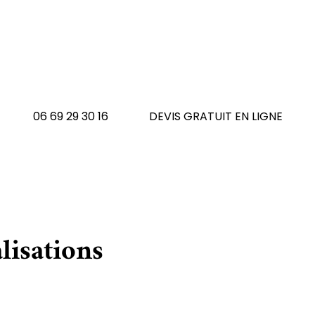
 avez un tapis à réno
N'hésitez pas à nous contacte
06 69 29 30 16
DEVIS GRATUIT EN LIGNE
lisations