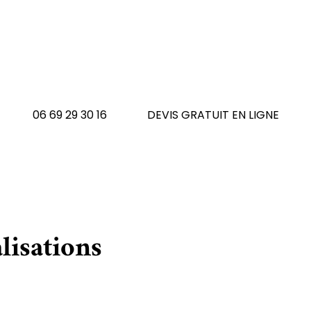
 avez un tapis à réno
N'hésitez pas à nous contacte
06 69 29 30 16
DEVIS GRATUIT EN LIGNE
lisations