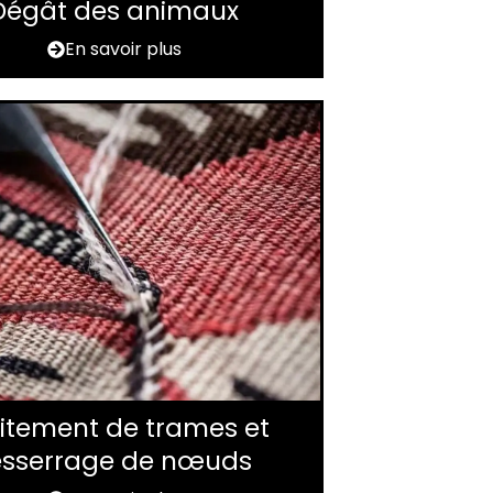
Dégât des animaux
En savoir plus
itement de trames et
esserrage de nœuds