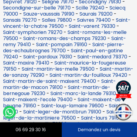
Sepvret 79120
-
Seligne 79170
-
Secondigny 79130
-
Secondigne-sur-belle 79170
-
Scille 79240
-
Sciecq
79000
-
Sauze-vaussais 79190
-
Saurais 79200
-
Sansais 79270
-
Salles 79800
-
Saivres 79400
-
Saint-
vincent-la-chatre 79500
-
Saint-varent 79330
-
Saint-symphorien 79270
-
Saint-romans-les-melle
79500
-
Saint-romans-des-champs 79230
-
Saint-
remy 79410
-
Saint-pompain 79160
-
Saint-pierre-
des-echaubrognes 79700
-
Saint-paul-en-gatine
79240
-
Saint-pardoux 79310
-
Saint-medard 79370
-
Saint-maxire 79410
-
Saint-maurice-la-fougereuse
79150
-
Saint-martin-les-melle 79500
-
Saint-martin-
de-sanzay 79290
-
Saint-martin-du-fouilloux 79420
-
Saint-martin-de-saint-maixent 79400
-
Saint-
martin-de-macon 79100
-
Saint-martin-de-
bernegoue 79230
-
Saint-marc-la-lande 79310
-
Saint-maixent-l’ecole 79400
-
Saint-maixent-de-
beugne 79160
-
Saint-loup-lamaire 79600
-
Saint-lin
79420
-
Saint-leger-de-montbrun 79100
-
Saint-
leger-de-la-martiniere 79500
-
Saint-laurs 79160
-
Saint-jouin-de-milly 79380
-
Saint-jouin-de-marnes
79600
-
Saint-jean-de-thouars 79100
-
Saint-jacques-
06 69 29 30 16
Demandez un devis
de-thouars 79100
-
Saint-hilaire-la-palud 79210
-