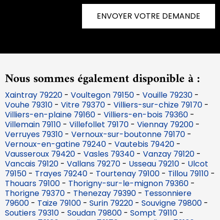
ENVOYER VOTRE DEMANDE
Nous sommes également disponible à :
Xaintray 79220
-
Voultegon 79150
-
Vouille 79230
-
Vouhe 79310
-
Vitre 79370
-
Villiers-sur-chize 79170
-
Villiers-en-plaine 79160
-
Villiers-en-bois 79360
-
Villemain 79110
-
Villefollet 79170
-
Viennay 79200
-
Verruyes 79310
-
Vernoux-sur-boutonne 79170
-
Vernoux-en-gatine 79240
-
Vautebis 79420
-
Vausseroux 79420
-
Vasles 79340
-
Vanzay 79120
-
Vancais 79120
-
Vallans 79270
-
Usseau 79210
-
Ulcot
79150
-
Trayes 79240
-
Tourtenay 79100
-
Tillou 79110
-
Thouars 79100
-
Thorigny-sur-le-mignon 79360
-
Thorigne 79370
-
Thenezay 79390
-
Tessonniere
79600
-
Taize 79100
-
Surin 79220
-
Souvigne 79800
-
Soutiers 79310
-
Soudan 79800
-
Sompt 79110
-