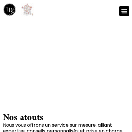
Nos r
Zone 
Réparation et nettoyage
de tapis à Maire-
levescault 79190
Nos atouts
Nous vous offrons un service sur mesure, alliant
expertise, conseils personnalisés et prise en charge