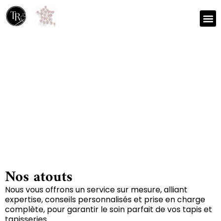
Nos r
Zone 
Réparation et nettoyage
de tapis à Bougon 79800
Nos atouts
Nous vous offrons un service sur mesure, alliant
expertise, conseils personnalisés et prise en charge
complète, pour garantir le soin parfait de vos tapis et
tapisseries.