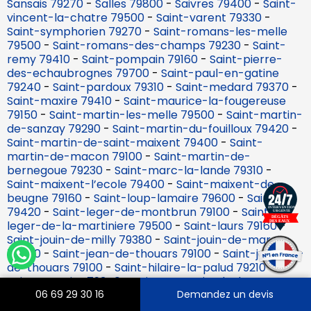
Sansais 79270
-
Salles 79800
-
Saivres 79400
-
Saint-
vincent-la-chatre 79500
-
Saint-varent 79330
-
Saint-symphorien 79270
-
Saint-romans-les-melle
79500
-
Saint-romans-des-champs 79230
-
Saint-
remy 79410
-
Saint-pompain 79160
-
Saint-pierre-
des-echaubrognes 79700
-
Saint-paul-en-gatine
79240
-
Saint-pardoux 79310
-
Saint-medard 79370
-
Saint-maxire 79410
-
Saint-maurice-la-fougereuse
79150
-
Saint-martin-les-melle 79500
-
Saint-martin-
de-sanzay 79290
-
Saint-martin-du-fouilloux 79420
-
Saint-martin-de-saint-maixent 79400
-
Saint-
martin-de-macon 79100
-
Saint-martin-de-
bernegoue 79230
-
Saint-marc-la-lande 79310
-
Saint-maixent-l’ecole 79400
-
Saint-maixent-de-
beugne 79160
-
Saint-loup-lamaire 79600
-
Saint-lin
79420
-
Saint-leger-de-montbrun 79100
-
Saint-
leger-de-la-martiniere 79500
-
Saint-laurs 79160
-
Saint-jouin-de-milly 79380
-
Saint-jouin-de-marnes
79600
-
Saint-jean-de-thouars 79100
-
Saint-jacques-
de-thouars 79100
-
Saint-hilaire-la-palud 79210
-
Saint-germier 79340
-
Saint-germain-de-longue-
chaume 79200
-
Saint-georges-de-rex 79210
-
Saint-
06 69 29 30 16
Demandez un devis
georges-de-noisne 79400
-
Saint-generoux 79600
-