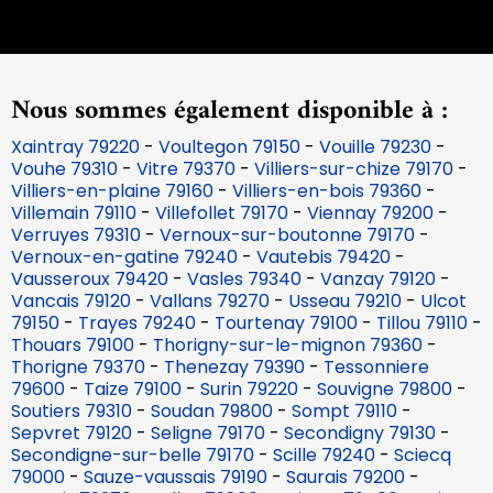
Nous sommes également disponible à :
Xaintray 79220
-
Voultegon 79150
-
Vouille 79230
-
Vouhe 79310
-
Vitre 79370
-
Villiers-sur-chize 79170
-
Villiers-en-plaine 79160
-
Villiers-en-bois 79360
-
Villemain 79110
-
Villefollet 79170
-
Viennay 79200
-
Verruyes 79310
-
Vernoux-sur-boutonne 79170
-
Vernoux-en-gatine 79240
-
Vautebis 79420
-
Vausseroux 79420
-
Vasles 79340
-
Vanzay 79120
-
Vancais 79120
-
Vallans 79270
-
Usseau 79210
-
Ulcot
79150
-
Trayes 79240
-
Tourtenay 79100
-
Tillou 79110
-
Thouars 79100
-
Thorigny-sur-le-mignon 79360
-
Thorigne 79370
-
Thenezay 79390
-
Tessonniere
79600
-
Taize 79100
-
Surin 79220
-
Souvigne 79800
-
Soutiers 79310
-
Soudan 79800
-
Sompt 79110
-
Sepvret 79120
-
Seligne 79170
-
Secondigny 79130
-
Secondigne-sur-belle 79170
-
Scille 79240
-
Sciecq
79000
-
Sauze-vaussais 79190
-
Saurais 79200
-