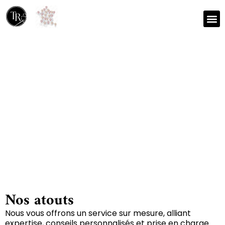
Nos r
Zone 
Réparation et nettoyage
de tapis à Saint-martin-
de-saint-maixent 79400
Nos atouts
Nous vous offrons un service sur mesure, alliant
expertise, conseils personnalisés et prise en charge