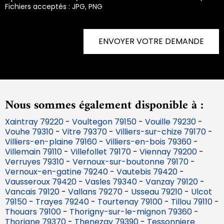
Fichiers acceptés : JPG, PNG
ENVOYER VOTRE DEMANDE
Nous sommes également disponible à :
Xaintray 79220
-
Voultegon 79150
-
Vouille 79230
-
Vouhe 79310
-
Vitre 79370
-
Villiers-sur-chize 79170
-
Villiers-en-plaine 79160
-
Villiers-en-bois 79360
-
Villemain 79110
-
Villefollet 79170
-
Viennay 79200
-
Verruyes 79310
-
Vernoux-sur-boutonne 79170
-
Vernoux-en-gatine 79240
-
Vautebis 79420
-
Vausseroux 79420
-
Vasles 79340
-
Vanzay 79120
-
Vancais 79120
-
Vallans 79270
-
Usseau 79210
-
Ulcot
79150
-
Trayes 79240
-
Tourtenay 79100
-
Tillou 79110
-
Thouars 79100
-
Thorigny-sur-le-mignon 79360
-
Thorigne 79370
-
Thenezay 79390
-
Tessonniere