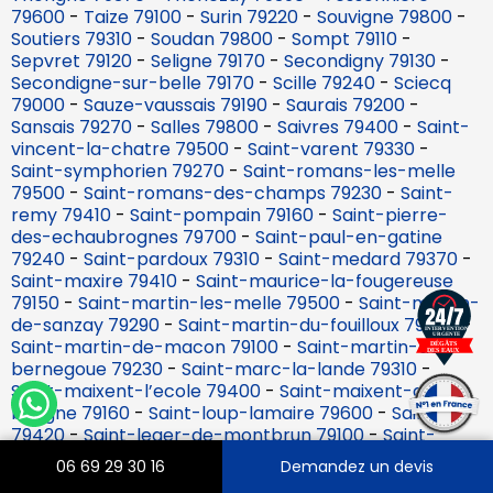
79600
-
Taize 79100
-
Surin 79220
-
Souvigne 79800
-
Soutiers 79310
-
Soudan 79800
-
Sompt 79110
-
Sepvret 79120
-
Seligne 79170
-
Secondigny 79130
-
Secondigne-sur-belle 79170
-
Scille 79240
-
Sciecq
79000
-
Sauze-vaussais 79190
-
Saurais 79200
-
Sansais 79270
-
Salles 79800
-
Saivres 79400
-
Saint-
vincent-la-chatre 79500
-
Saint-varent 79330
-
Saint-symphorien 79270
-
Saint-romans-les-melle
79500
-
Saint-romans-des-champs 79230
-
Saint-
remy 79410
-
Saint-pompain 79160
-
Saint-pierre-
des-echaubrognes 79700
-
Saint-paul-en-gatine
79240
-
Saint-pardoux 79310
-
Saint-medard 79370
-
Saint-maxire 79410
-
Saint-maurice-la-fougereuse
79150
-
Saint-martin-les-melle 79500
-
Saint-martin-
de-sanzay 79290
-
Saint-martin-du-fouilloux 79420
-
Saint-martin-de-macon 79100
-
Saint-martin-de-
bernegoue 79230
-
Saint-marc-la-lande 79310
-
Saint-maixent-l’ecole 79400
-
Saint-maixent-de-
beugne 79160
-
Saint-loup-lamaire 79600
-
Saint-lin
79420
-
Saint-leger-de-montbrun 79100
-
Saint-
leger-de-la-martiniere 79500
-
Saint-laurs 79160
-
06 69 29 30 16
Demandez un devis
Saint-jouin-de-milly 79380
-
Saint-jouin-de-marnes