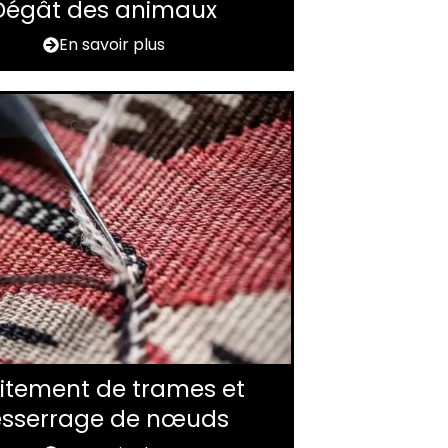
Dégât des animaux
En savoir plus
itement de trames et
esserrage de nœuds