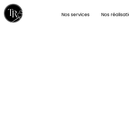
Nos services
Nos réalisat
Réparation et nettoy
à Belleville 79360