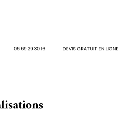
 avez un tapis à réno
N'hésitez pas à nous contacte
06 69 29 30 16
DEVIS GRATUIT EN LIGNE
lisations