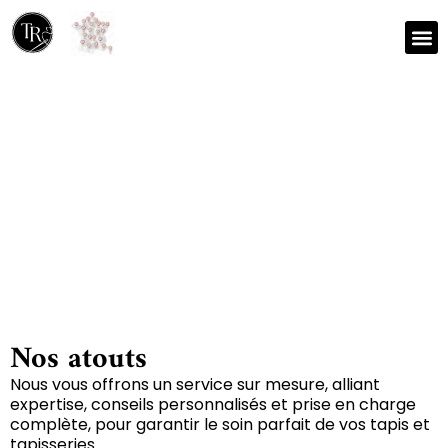
Nos r
Zone 
Réparation et nettoyage
de tapis à Saurais 79200
Nos atouts
Nous vous offrons un service sur mesure, alliant
expertise, conseils personnalisés et prise en charge
complète, pour garantir le soin parfait de vos tapis et
tapisseries.