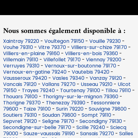
Nous sommes également disponible à :
Xaintray 79220
-
Voultegon 79150
-
Vouille 79230
-
Vouhe 79310
-
Vitre 79370
-
Villiers-sur-chize 79170
-
Villiers-en-plaine 79160
-
Villiers-en-bois 79360
-
Villemain 79110
-
Villefollet 79170
-
Viennay 79200
-
Verruyes 79310
-
Vernoux-sur-boutonne 79170
-
Vernoux-en-gatine 79240
-
Vautebis 79420
-
Vausseroux 79420
-
Vasles 79340
-
Vanzay 79120
-
Vancais 79120
-
Vallans 79270
-
Usseau 79210
-
Ulcot
79150
-
Trayes 79240
-
Tourtenay 79100
-
Tillou 79110
-
Thouars 79100
-
Thorigny-sur-le-mignon 79360
-
Thorigne 79370
-
Thenezay 79390
-
Tessonniere
79600
-
Taize 79100
-
Surin 79220
-
Souvigne 79800
-
Soutiers 79310
-
Soudan 79800
-
Sompt 79110
-
Sepvret 79120
-
Seligne 79170
-
Secondigny 79130
-
Secondigne-sur-belle 79170
-
Scille 79240
-
Sciecq
79000
-
Sauze-vaussais 79190
-
Sansais 79270
-
Salles