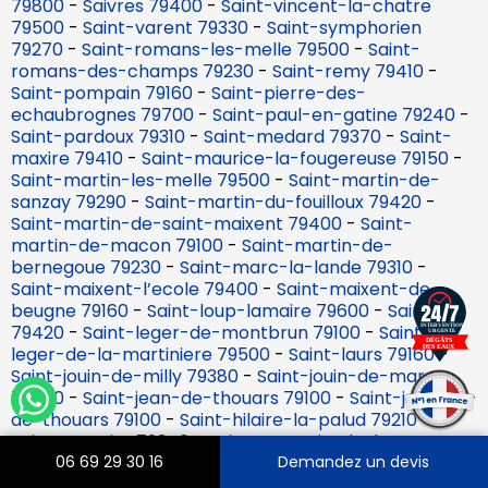
79800
-
Saivres 79400
-
Saint-vincent-la-chatre
79500
-
Saint-varent 79330
-
Saint-symphorien
79270
-
Saint-romans-les-melle 79500
-
Saint-
romans-des-champs 79230
-
Saint-remy 79410
-
Saint-pompain 79160
-
Saint-pierre-des-
echaubrognes 79700
-
Saint-paul-en-gatine 79240
-
Saint-pardoux 79310
-
Saint-medard 79370
-
Saint-
maxire 79410
-
Saint-maurice-la-fougereuse 79150
-
Saint-martin-les-melle 79500
-
Saint-martin-de-
sanzay 79290
-
Saint-martin-du-fouilloux 79420
-
Saint-martin-de-saint-maixent 79400
-
Saint-
martin-de-macon 79100
-
Saint-martin-de-
bernegoue 79230
-
Saint-marc-la-lande 79310
-
Saint-maixent-l’ecole 79400
-
Saint-maixent-de-
beugne 79160
-
Saint-loup-lamaire 79600
-
Saint-lin
79420
-
Saint-leger-de-montbrun 79100
-
Saint-
leger-de-la-martiniere 79500
-
Saint-laurs 79160
-
Saint-jouin-de-milly 79380
-
Saint-jouin-de-marnes
79600
-
Saint-jean-de-thouars 79100
-
Saint-jacques-
de-thouars 79100
-
Saint-hilaire-la-palud 79210
-
Saint-germier 79340
-
Saint-germain-de-longue-
chaume 79200
-
Saint-georges-de-rex 79210
-
Saint-
06 69 29 30 16
Demandez un devis
georges-de-noisne 79400
-
Saint-generoux 79600
-