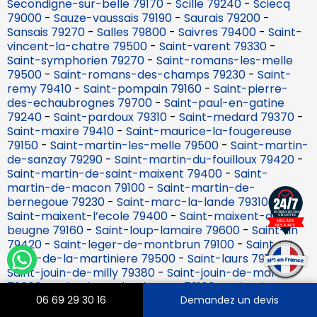
Secondigne-sur-belle 79170
-
Scille 79240
-
Sciecq
79000
-
Sauze-vaussais 79190
-
Saurais 79200
-
Sansais 79270
-
Salles 79800
-
Saivres 79400
-
Saint-
vincent-la-chatre 79500
-
Saint-varent 79330
-
Saint-symphorien 79270
-
Saint-romans-les-melle
79500
-
Saint-romans-des-champs 79230
-
Saint-
remy 79410
-
Saint-pompain 79160
-
Saint-pierre-
des-echaubrognes 79700
-
Saint-paul-en-gatine
79240
-
Saint-pardoux 79310
-
Saint-medard 79370
-
Saint-maxire 79410
-
Saint-maurice-la-fougereuse
79150
-
Saint-martin-les-melle 79500
-
Saint-martin-
de-sanzay 79290
-
Saint-martin-du-fouilloux 79420
-
Saint-martin-de-saint-maixent 79400
-
Saint-
martin-de-macon 79100
-
Saint-martin-de-
bernegoue 79230
-
Saint-marc-la-lande 79310
-
Saint-maixent-l’ecole 79400
-
Saint-maixent-de-
beugne 79160
-
Saint-loup-lamaire 79600
-
Saint-lin
79420
-
Saint-leger-de-montbrun 79100
-
Saint-
leger-de-la-martiniere 79500
-
Saint-laurs 79160
-
Saint-jouin-de-milly 79380
-
Saint-jouin-de-marnes
79600
-
Saint-jean-de-thouars 79100
-
Saint-jacques-
de-thouars 79100
-
Saint-hilaire-la-palud 79210
-
06 69 29 30 16
Demandez un devis
Saint-germier 79340
-
Saint-germain-de-longue-