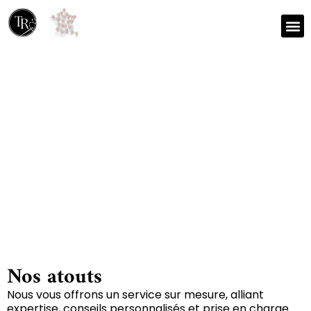
Nos r
Zone 
Réparation et nettoyage
de tapis à Les alleuds
79190
Nos atouts
Nous vous offrons un service sur mesure, alliant
expertise, conseils personnalisés et prise en charge