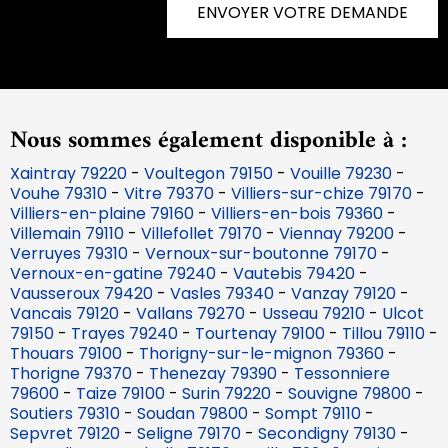
ENVOYER VOTRE DEMANDE
Nous sommes également disponible à :
Xaintray 79220
-
Voultegon 79150
-
Vouille 79230
-
Vouhe 79310
-
Vitre 79370
-
Villiers-sur-chize 79170
-
Villiers-en-plaine 79160
-
Villiers-en-bois 79360
-
Villemain 79110
-
Villefollet 79170
-
Viennay 79200
-
Verruyes 79310
-
Vernoux-sur-boutonne 79170
-
Vernoux-en-gatine 79240
-
Vautebis 79420
-
Vausseroux 79420
-
Vasles 79340
-
Vanzay 79120
-
Vancais 79120
-
Vallans 79270
-
Usseau 79210
-
Ulcot
79150
-
Trayes 79240
-
Tourtenay 79100
-
Tillou 79110
-
Thouars 79100
-
Thorigny-sur-le-mignon 79360
-
Thorigne 79370
-
Thenezay 79390
-
Tessonniere
79600
-
Taize 79100
-
Surin 79220
-
Souvigne 79800
-
Soutiers 79310
-
Soudan 79800
-
Sompt 79110
-
Sepvret 79120
-
Seligne 79170
-
Secondigny 79130
-