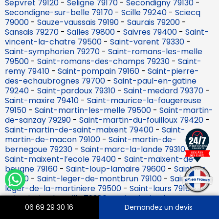
Sepvret 79120
-
Seligne 79170
-
Secondigny 79130
-
Secondigne-sur-belle 79170
-
Scille 79240
-
Sciecq
79000
-
Sauze-vaussais 79190
-
Saurais 79200
-
Sansais 79270
-
Salles 79800
-
Saivres 79400
-
Saint-
vincent-la-chatre 79500
-
Saint-varent 79330
-
Saint-symphorien 79270
-
Saint-romans-les-melle
79500
-
Saint-romans-des-champs 79230
-
Saint-
remy 79410
-
Saint-pompain 79160
-
Saint-pierre-
des-echaubrognes 79700
-
Saint-paul-en-gatine
79240
-
Saint-pardoux 79310
-
Saint-medard 79370
-
Saint-maxire 79410
-
Saint-maurice-la-fougereuse
79150
-
Saint-martin-les-melle 79500
-
Saint-martin-
de-sanzay 79290
-
Saint-martin-du-fouilloux 79420
-
Saint-martin-de-saint-maixent 79400
-
Saint-
martin-de-macon 79100
-
Saint-martin-de-
bernegoue 79230
-
Saint-marc-la-lande 79310
-
Saint-maixent-l’ecole 79400
-
Saint-maixent-de-
beugne 79160
-
Saint-loup-lamaire 79600
-
Saint-lin
79420
-
Saint-leger-de-montbrun 79100
-
Saint-
leger-de-la-martiniere 79500
-
Saint-laurs 79160
-
Saint-jouin-de-milly 79380
-
Saint-jouin-de-marnes
79600
-
Saint-jean-de-thouars 79100
-
Saint-jacques-
06 69 29 30 16
Demandez un devis
de-thouars 79100
-
Saint-hilaire-la-palud 79210
-