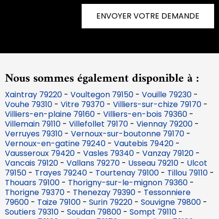
ENVOYER VOTRE DEMANDE
Nous sommes également disponible à :
Xaintray 79220
-
Voultegon 79150
-
Vouille 79230
-
Vouhe 79310
-
Vitre 79370
-
Villiers-sur-chize 79170
-
Villiers-en-plaine 79160
-
Villiers-en-bois 79360
-
Villemain 79110
-
Villefollet 79170
-
Viennay 79200
-
Verruyes 79310
-
Vernoux-sur-boutonne 79170
-
Vernoux-en-gatine 79240
-
Vautebis 79420
-
Vausseroux 79420
-
Vasles 79340
-
Vanzay 79120
-
Vancais 79120
-
Vallans 79270
-
Usseau 79210
-
Ulcot
79150
-
Trayes 79240
-
Tourtenay 79100
-
Tillou 79110
-
Thouars 79100
-
Thorigny-sur-le-mignon 79360
-
Thorigne 79370
-
Thenezay 79390
-
Tessonniere
79600
-
Taize 79100
-
Surin 79220
-
Souvigne 79800
-
Soutiers 79310
-
Soudan 79800
-
Sompt 79110
-