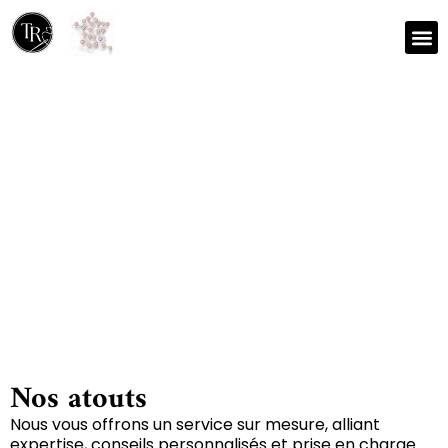
Nos r
Zone 
Réparation et nettoyage
de tapis à Montalembert
79190
Nos atouts
Nous vous offrons un service sur mesure, alliant
expertise, conseils personnalisés et prise en charge