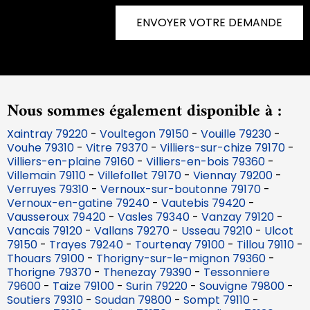
ENVOYER VOTRE DEMANDE
Nous sommes également disponible à :
Xaintray 79220
-
Voultegon 79150
-
Vouille 79230
-
Vouhe 79310
-
Vitre 79370
-
Villiers-sur-chize 79170
-
Villiers-en-plaine 79160
-
Villiers-en-bois 79360
-
Villemain 79110
-
Villefollet 79170
-
Viennay 79200
-
Verruyes 79310
-
Vernoux-sur-boutonne 79170
-
Vernoux-en-gatine 79240
-
Vautebis 79420
-
Vausseroux 79420
-
Vasles 79340
-
Vanzay 79120
-
Vancais 79120
-
Vallans 79270
-
Usseau 79210
-
Ulcot
79150
-
Trayes 79240
-
Tourtenay 79100
-
Tillou 79110
-
Thouars 79100
-
Thorigny-sur-le-mignon 79360
-
Thorigne 79370
-
Thenezay 79390
-
Tessonniere
79600
-
Taize 79100
-
Surin 79220
-
Souvigne 79800
-
Soutiers 79310
-
Soudan 79800
-
Sompt 79110
-