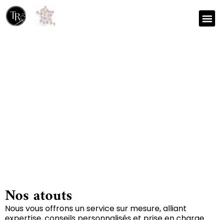
Nos r
Zone 
Réparation et nettoyage
de tapis à La foret-sur-
sevre 79380
Nos atouts
Nous vous offrons un service sur mesure, alliant
expertise, conseils personnalisés et prise en charge