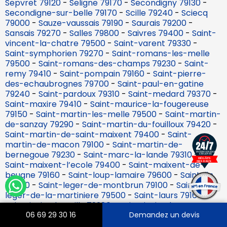
Sepvret 79120
-
Seligne 79170
-
Secondigny 79130
-
Secondigne-sur-belle 79170
-
Scille 79240
-
Sciecq
79000
-
Sauze-vaussais 79190
-
Saurais 79200
-
Sansais 79270
-
Salles 79800
-
Saivres 79400
-
Saint-
vincent-la-chatre 79500
-
Saint-varent 79330
-
Saint-symphorien 79270
-
Saint-romans-les-melle
79500
-
Saint-romans-des-champs 79230
-
Saint-
remy 79410
-
Saint-pompain 79160
-
Saint-pierre-
des-echaubrognes 79700
-
Saint-paul-en-gatine
79240
-
Saint-pardoux 79310
-
Saint-medard 79370
-
Saint-maxire 79410
-
Saint-maurice-la-fougereuse
79150
-
Saint-martin-les-melle 79500
-
Saint-martin-
de-sanzay 79290
-
Saint-martin-du-fouilloux 79420
-
Saint-martin-de-saint-maixent 79400
-
Saint-
martin-de-macon 79100
-
Saint-martin-de-
bernegoue 79230
-
Saint-marc-la-lande 79310
-
Saint-maixent-l’ecole 79400
-
Saint-maixent-de-
beugne 79160
-
Saint-loup-lamaire 79600
-
Saint-lin
79420
-
Saint-leger-de-montbrun 79100
-
Saint-
leger-de-la-martiniere 79500
-
Saint-laurs 79160
-
Saint-jouin-de-milly 79380
-
Saint-jouin-de-marnes
79600
-
Saint-jean-de-thouars 79100
-
Saint-jacques-
06 69 29 30 16
Demandez un devis
de-thouars 79100
-
Saint-hilaire-la-palud 79210
-