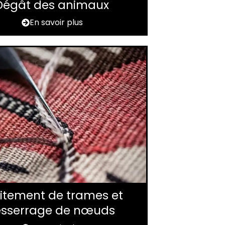
Dégât des animaux
En savoir plus
itement de trames et
esserrage de nœuds