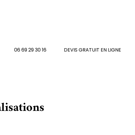
 avez un tapis à réno
N'hésitez pas à nous contacte
06 69 29 30 16
DEVIS GRATUIT EN LIGNE
lisations