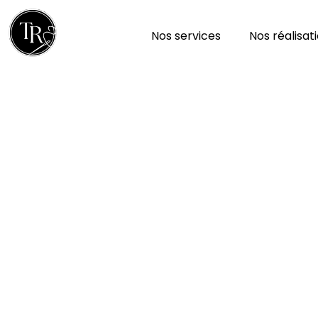
Nos services
Nos réalisat
Réparation et nettoy
à Marigny 79360