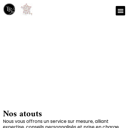
Nos r
Zone 
Réparation et nettoyage
de tapis à Luche-sur-
brioux 79170
Nos atouts
Nous vous offrons un service sur mesure, alliant
expertise, conseils personnalisés et prise en charge