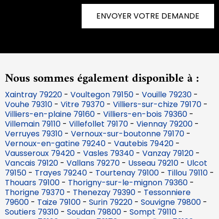
ENVOYER VOTRE DEMANDE
Nous sommes également disponible à :
Xaintray 79220
-
Voultegon 79150
-
Vouille 79230
-
Vouhe 79310
-
Vitre 79370
-
Villiers-sur-chize 79170
-
Villiers-en-plaine 79160
-
Villiers-en-bois 79360
-
Villemain 79110
-
Villefollet 79170
-
Viennay 79200
-
Verruyes 79310
-
Vernoux-sur-boutonne 79170
-
Vernoux-en-gatine 79240
-
Vautebis 79420
-
Vausseroux 79420
-
Vasles 79340
-
Vanzay 79120
-
Vancais 79120
-
Vallans 79270
-
Usseau 79210
-
Ulcot
79150
-
Trayes 79240
-
Tourtenay 79100
-
Tillou 79110
-
Thouars 79100
-
Thorigny-sur-le-mignon 79360
-
Thorigne 79370
-
Thenezay 79390
-
Tessonniere
79600
-
Taize 79100
-
Surin 79220
-
Souvigne 79800
-
Soutiers 79310
-
Soudan 79800
-
Sompt 79110
-