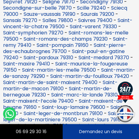
Sepvret 79120
-
Seligne 79170
-
Secondigny 79130
-
Secondigne-sur-belle 79170
-
Scille 79240
-
Sciecq
79000
-
Sauze-vaussais 79190
-
Saurais 79200
-
Sansais 79270
-
Salles 79800
-
Saivres 79400
-
Saint-
vincent-la-chatre 79500
-
Saint-varent 79330
-
Saint-symphorien 79270
-
Saint-romans-les-melle
79500
-
Saint-romans-des-champs 79230
-
Saint-
remy 79410
-
Saint-pompain 79160
-
Saint-pierre-
des-echaubrognes 79700
-
Saint-paul-en-gatine
79240
-
Saint-pardoux 79310
-
Saint-medard 79370
-
Saint-maxire 79410
-
Saint-maurice-la-fougereuse
79150
-
Saint-martin-les-melle 79500
-
Saint-martin-
de-sanzay 79290
-
Saint-martin-du-fouilloux 79420
-
Saint-martin-de-saint-maixent 79400
-
Saint-
martin-de-macon 79100
-
Saint-martin-de-
bernegoue 79230
-
Saint-marc-la-lande 79310
-
Saint-maixent-l’ecole 79400
-
Saint-maixent-de-
beugne 79160
-
Saint-loup-lamaire 79600
-
Saint-lin
79420
-
Saint-leger-de-montbrun 79100
-
Saint-
leger-de-la-martiniere 79500
-
Saint-laurs 79160
-
Saint-jouin-de-milly 79380
-
Saint-jouin-de-marnes
79600
-
Saint-jean-de-thouars 79100
-
Saint-jacques-
06 69 29 30 16
Demandez un devis
de-thouars 79100
-
Saint-hilaire-la-palud 79210
-