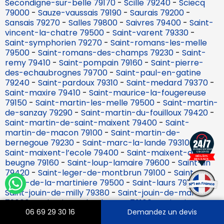
Secondigne-sur-belle 79170
-
Scille 79240
-
Sciecq
79000
-
Sauze-vaussais 79190
-
Saurais 79200
-
Sansais 79270
-
Salles 79800
-
Saivres 79400
-
Saint-
vincent-la-chatre 79500
-
Saint-varent 79330
-
Saint-symphorien 79270
-
Saint-romans-les-melle
79500
-
Saint-romans-des-champs 79230
-
Saint-
remy 79410
-
Saint-pompain 79160
-
Saint-pierre-
des-echaubrognes 79700
-
Saint-paul-en-gatine
79240
-
Saint-pardoux 79310
-
Saint-medard 79370
-
Saint-maxire 79410
-
Saint-maurice-la-fougereuse
79150
-
Saint-martin-les-melle 79500
-
Saint-martin-
de-sanzay 79290
-
Saint-martin-du-fouilloux 79420
-
Saint-martin-de-saint-maixent 79400
-
Saint-
martin-de-macon 79100
-
Saint-martin-de-
bernegoue 79230
-
Saint-marc-la-lande 79310
-
Saint-maixent-l’ecole 79400
-
Saint-maixent-de-
beugne 79160
-
Saint-loup-lamaire 79600
-
Saint-lin
79420
-
Saint-leger-de-montbrun 79100
-
Saint-
leger-de-la-martiniere 79500
-
Saint-laurs 79160
-
Saint-jouin-de-milly 79380
-
Saint-jouin-de-marnes
79600
-
Saint-jean-de-thouars 79100
-
Saint-jacques-
de-thouars 79100
-
Saint-hilaire-la-palud 79210
-
06 69 29 30 16
Demandez un devis
Saint-germier 79340
-
Saint-germain-de-longue-