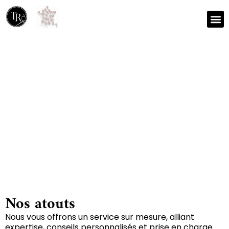
Nos r
Zone 
Réparation et nettoyage
de tapis à Combrand
79140
Nos atouts
Nous vous offrons un service sur mesure, alliant
expertise, conseils personnalisés et prise en charge