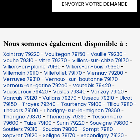
ENVOYER VOTRE DEMANDE
Nous sommes également disponible à :
Xaintray 79220
-
Voultegon 79150
-
Vouille 79230
-
Vouhe 79310
-
Vitre 79370
-
Villiers-sur-chize 79170
-
Villiers-en-plaine 79160
-
Villiers-en-bois 79360
-
Villemain 79110
-
Villefollet 79170
-
Viennay 79200
-
Verruyes 79310
-
Vernoux-sur-boutonne 79170
-
Vernoux-en-gatine 79240
-
Vautebis 79420
-
Vausseroux 79420
-
Vasles 79340
-
Vanzay 79120
-
Vancais 79120
-
Vallans 79270
-
Usseau 79210
-
Ulcot
79150
-
Trayes 79240
-
Tourtenay 79100
-
Tillou 79110
-
Thouars 79100
-
Thorigny-sur-le-mignon 79360
-
Thorigne 79370
-
Thenezay 79390
-
Tessonniere
79600
-
Taize 79100
-
Surin 79220
-
Souvigne 79800
-
Soutiers 79310
-
Soudan 79800
-
Sompt 79110
-
Sepvret 79120
-
Seligne 79170
-
Secondigny 79130
-