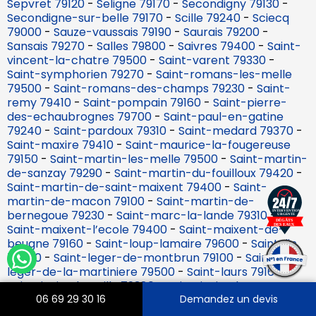
Sepvret 79120
-
Seligne 79170
-
Secondigny 79130
-
Secondigne-sur-belle 79170
-
Scille 79240
-
Sciecq
79000
-
Sauze-vaussais 79190
-
Saurais 79200
-
Sansais 79270
-
Salles 79800
-
Saivres 79400
-
Saint-
vincent-la-chatre 79500
-
Saint-varent 79330
-
Saint-symphorien 79270
-
Saint-romans-les-melle
79500
-
Saint-romans-des-champs 79230
-
Saint-
remy 79410
-
Saint-pompain 79160
-
Saint-pierre-
des-echaubrognes 79700
-
Saint-paul-en-gatine
79240
-
Saint-pardoux 79310
-
Saint-medard 79370
-
Saint-maxire 79410
-
Saint-maurice-la-fougereuse
79150
-
Saint-martin-les-melle 79500
-
Saint-martin-
de-sanzay 79290
-
Saint-martin-du-fouilloux 79420
-
Saint-martin-de-saint-maixent 79400
-
Saint-
martin-de-macon 79100
-
Saint-martin-de-
bernegoue 79230
-
Saint-marc-la-lande 79310
-
Saint-maixent-l’ecole 79400
-
Saint-maixent-de-
beugne 79160
-
Saint-loup-lamaire 79600
-
Saint-lin
79420
-
Saint-leger-de-montbrun 79100
-
Saint-
leger-de-la-martiniere 79500
-
Saint-laurs 79160
-
Saint-jouin-de-milly 79380
-
Saint-jouin-de-marnes
79600
-
Saint-jean-de-thouars 79100
-
Saint-jacques-
06 69 29 30 16
Demandez un devis
de-thouars 79100
-
Saint-hilaire-la-palud 79210
-