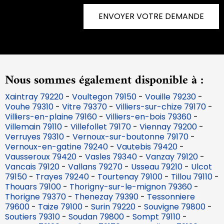
ENVOYER VOTRE DEMANDE
Nous sommes également disponible à :
Xaintray 79220
-
Voultegon 79150
-
Vouille 79230
-
Vouhe 79310
-
Vitre 79370
-
Villiers-sur-chize 79170
-
Villiers-en-plaine 79160
-
Villiers-en-bois 79360
-
Villemain 79110
-
Villefollet 79170
-
Viennay 79200
-
Verruyes 79310
-
Vernoux-sur-boutonne 79170
-
Vernoux-en-gatine 79240
-
Vautebis 79420
-
Vausseroux 79420
-
Vasles 79340
-
Vanzay 79120
-
Vancais 79120
-
Vallans 79270
-
Usseau 79210
-
Ulcot
79150
-
Trayes 79240
-
Tourtenay 79100
-
Tillou 79110
-
Thouars 79100
-
Thorigny-sur-le-mignon 79360
-
Thorigne 79370
-
Thenezay 79390
-
Tessonniere
79600
-
Taize 79100
-
Surin 79220
-
Souvigne 79800
-
Soutiers 79310
-
Soudan 79800
-
Sompt 79110
-