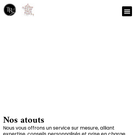
Nos r
Zone 
Réparation et nettoyage
de tapis à Paizay-le-tort
79500
Nos atouts
Nous vous offrons un service sur mesure, alliant
expertise, conseils personnalisés et prise en charge