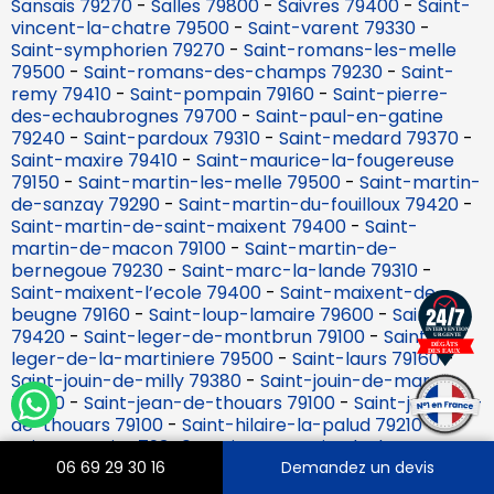
Sansais 79270
-
Salles 79800
-
Saivres 79400
-
Saint-
vincent-la-chatre 79500
-
Saint-varent 79330
-
Saint-symphorien 79270
-
Saint-romans-les-melle
79500
-
Saint-romans-des-champs 79230
-
Saint-
remy 79410
-
Saint-pompain 79160
-
Saint-pierre-
des-echaubrognes 79700
-
Saint-paul-en-gatine
79240
-
Saint-pardoux 79310
-
Saint-medard 79370
-
Saint-maxire 79410
-
Saint-maurice-la-fougereuse
79150
-
Saint-martin-les-melle 79500
-
Saint-martin-
de-sanzay 79290
-
Saint-martin-du-fouilloux 79420
-
Saint-martin-de-saint-maixent 79400
-
Saint-
martin-de-macon 79100
-
Saint-martin-de-
bernegoue 79230
-
Saint-marc-la-lande 79310
-
Saint-maixent-l’ecole 79400
-
Saint-maixent-de-
beugne 79160
-
Saint-loup-lamaire 79600
-
Saint-lin
79420
-
Saint-leger-de-montbrun 79100
-
Saint-
leger-de-la-martiniere 79500
-
Saint-laurs 79160
-
Saint-jouin-de-milly 79380
-
Saint-jouin-de-marnes
79600
-
Saint-jean-de-thouars 79100
-
Saint-jacques-
de-thouars 79100
-
Saint-hilaire-la-palud 79210
-
Saint-germier 79340
-
Saint-germain-de-longue-
chaume 79200
-
Saint-georges-de-rex 79210
-
Saint-
06 69 29 30 16
Demandez un devis
georges-de-noisne 79400
-
Saint-generoux 79600
-