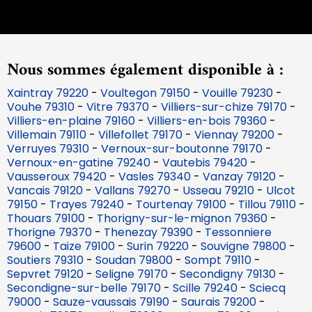
Nous sommes également disponible à :
Xaintray 79220
-
Voultegon 79150
-
Vouille 79230
-
Vouhe 79310
-
Vitre 79370
-
Villiers-sur-chize 79170
-
Villiers-en-plaine 79160
-
Villiers-en-bois 79360
-
Villemain 79110
-
Villefollet 79170
-
Viennay 79200
-
Verruyes 79310
-
Vernoux-sur-boutonne 79170
-
Vernoux-en-gatine 79240
-
Vautebis 79420
-
Vausseroux 79420
-
Vasles 79340
-
Vanzay 79120
-
Vancais 79120
-
Vallans 79270
-
Usseau 79210
-
Ulcot
79150
-
Trayes 79240
-
Tourtenay 79100
-
Tillou 79110
-
Thouars 79100
-
Thorigny-sur-le-mignon 79360
-
Thorigne 79370
-
Thenezay 79390
-
Tessonniere
79600
-
Taize 79100
-
Surin 79220
-
Souvigne 79800
-
Soutiers 79310
-
Soudan 79800
-
Sompt 79110
-
Sepvret 79120
-
Seligne 79170
-
Secondigny 79130
-
Secondigne-sur-belle 79170
-
Scille 79240
-
Sciecq
79000
-
Sauze-vaussais 79190
-
Saurais 79200
-