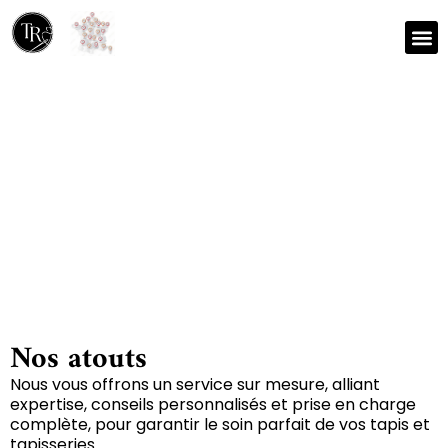
Nos r
Zone 
Réparation et nettoyage
de tapis à Misse 79100
Nos atouts
Nous vous offrons un service sur mesure, alliant
expertise, conseils personnalisés et prise en charge
complète, pour garantir le soin parfait de vos tapis et
tapisseries.