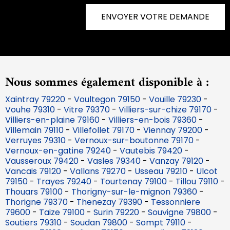
ENVOYER VOTRE DEMANDE
Nous sommes également disponible à :
Xaintray 79220
-
Voultegon 79150
-
Vouille 79230
-
Vouhe 79310
-
Vitre 79370
-
Villiers-sur-chize 79170
-
Villiers-en-plaine 79160
-
Villiers-en-bois 79360
-
Villemain 79110
-
Villefollet 79170
-
Viennay 79200
-
Verruyes 79310
-
Vernoux-sur-boutonne 79170
-
Vernoux-en-gatine 79240
-
Vautebis 79420
-
Vausseroux 79420
-
Vasles 79340
-
Vanzay 79120
-
Vancais 79120
-
Vallans 79270
-
Usseau 79210
-
Ulcot
79150
-
Trayes 79240
-
Tourtenay 79100
-
Tillou 79110
-
Thouars 79100
-
Thorigny-sur-le-mignon 79360
-
Thorigne 79370
-
Thenezay 79390
-
Tessonniere
79600
-
Taize 79100
-
Surin 79220
-
Souvigne 79800
-
Soutiers 79310
-
Soudan 79800
-
Sompt 79110
-