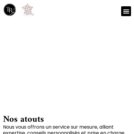
Nos r
Zone 
Réparation et nettoyage
de tapis à Saint-pompain
79160
Nos atouts
Nous vous offrons un service sur mesure, alliant
expertise, conseils personnalisés et prise en charge