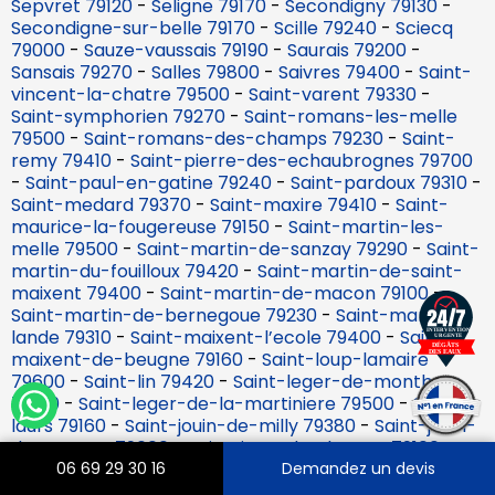
Sepvret 79120
-
Seligne 79170
-
Secondigny 79130
-
Secondigne-sur-belle 79170
-
Scille 79240
-
Sciecq
79000
-
Sauze-vaussais 79190
-
Saurais 79200
-
Sansais 79270
-
Salles 79800
-
Saivres 79400
-
Saint-
vincent-la-chatre 79500
-
Saint-varent 79330
-
Saint-symphorien 79270
-
Saint-romans-les-melle
79500
-
Saint-romans-des-champs 79230
-
Saint-
remy 79410
-
Saint-pierre-des-echaubrognes 79700
-
Saint-paul-en-gatine 79240
-
Saint-pardoux 79310
-
Saint-medard 79370
-
Saint-maxire 79410
-
Saint-
maurice-la-fougereuse 79150
-
Saint-martin-les-
melle 79500
-
Saint-martin-de-sanzay 79290
-
Saint-
martin-du-fouilloux 79420
-
Saint-martin-de-saint-
maixent 79400
-
Saint-martin-de-macon 79100
-
Saint-martin-de-bernegoue 79230
-
Saint-marc-la-
lande 79310
-
Saint-maixent-l’ecole 79400
-
Saint-
maixent-de-beugne 79160
-
Saint-loup-lamaire
79600
-
Saint-lin 79420
-
Saint-leger-de-montbrun
79100
-
Saint-leger-de-la-martiniere 79500
-
Saint-
laurs 79160
-
Saint-jouin-de-milly 79380
-
Saint-jouin-
de-marnes 79600
-
Saint-jean-de-thouars 79100
-
Saint-jacques-de-thouars 79100
-
Saint-hilaire-la-
06 69 29 30 16
Demandez un devis
palud 79210
-
Saint-germier 79340
-
Saint-germain-