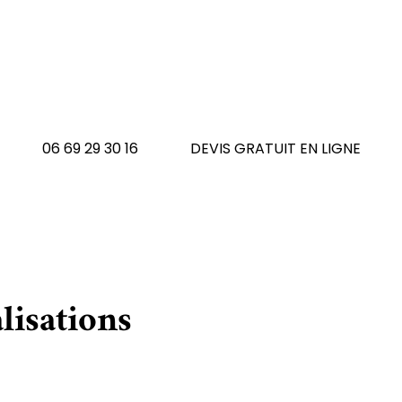
 avez un tapis à réno
N'hésitez pas à nous contacte
06 69 29 30 16
DEVIS GRATUIT EN LIGNE
lisations