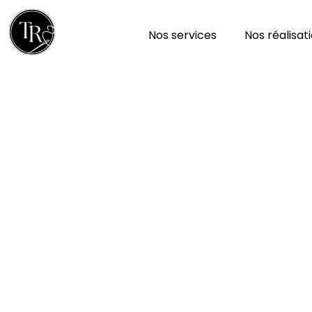
Nos services
Nos réalisat
Réparation et nettoy
à Beceleuf 79160