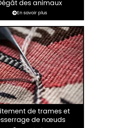
Dégât des animaux
En savoir plus
itement de trames et
esserrage de nœuds