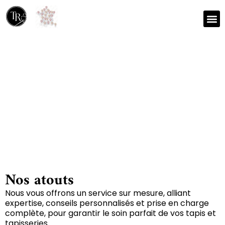
Nos r
Zone 
Réparation et nettoyage
de tapis à Chize 79170
Nos atouts
Nous vous offrons un service sur mesure, alliant
expertise, conseils personnalisés et prise en charge
complète, pour garantir le soin parfait de vos tapis et
tapisseries.