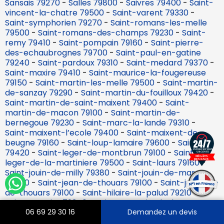
Sansais 79270
-
Salles 79800
-
Saivres 79400
-
Saint-
vincent-la-chatre 79500
-
Saint-varent 79330
-
Saint-symphorien 79270
-
Saint-romans-les-melle
79500
-
Saint-romans-des-champs 79230
-
Saint-
remy 79410
-
Saint-pompain 79160
-
Saint-pierre-
des-echaubrognes 79700
-
Saint-paul-en-gatine
79240
-
Saint-pardoux 79310
-
Saint-medard 79370
-
Saint-maxire 79410
-
Saint-maurice-la-fougereuse
79150
-
Saint-martin-les-melle 79500
-
Saint-martin-
de-sanzay 79290
-
Saint-martin-du-fouilloux 79420
-
Saint-martin-de-saint-maixent 79400
-
Saint-
martin-de-macon 79100
-
Saint-martin-de-
bernegoue 79230
-
Saint-marc-la-lande 79310
-
Saint-maixent-l’ecole 79400
-
Saint-maixent-de-
beugne 79160
-
Saint-loup-lamaire 79600
-
Saint-lin
79420
-
Saint-leger-de-montbrun 79100
-
Saint-
leger-de-la-martiniere 79500
-
Saint-laurs 79160
-
Saint-jouin-de-milly 79380
-
Saint-jouin-de-marnes
79600
-
Saint-jean-de-thouars 79100
-
Saint-jacques-
de-thouars 79100
-
Saint-hilaire-la-palud 79210
-
Saint-germier 79340
-
Saint-germain-de-longue-
chaume 79200
-
Saint-georges-de-rex 79210
-
Saint-
06 69 29 30 16
Demandez un devis
georges-de-noisne 79400
-
Saint-generoux 79600
-