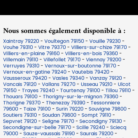
Nous sommes également disponible à :
Xaintray 79220
-
Voultegon 79150
-
Vouille 79230
-
Vouhe 79310
-
Vitre 79370
-
Villiers-sur-chize 79170
-
Villiers-en-plaine 79160
-
Villiers-en-bois 79360
-
Villemain 79110
-
Villefollet 79170
-
Viennay 79200
-
Verruyes 79310
-
Vernoux-sur-boutonne 79170
-
Vernoux-en-gatine 79240
-
Vautebis 79420
-
Vausseroux 79420
-
Vasles 79340
-
Vanzay 79120
-
Vancais 79120
-
Vallans 79270
-
Usseau 79210
-
Ulcot
79150
-
Trayes 79240
-
Tourtenay 79100
-
Tillou 79110
-
Thouars 79100
-
Thorigny-sur-le-mignon 79360
-
Thorigne 79370
-
Thenezay 79390
-
Tessonniere
79600
-
Taize 79100
-
Surin 79220
-
Souvigne 79800
-
Soutiers 79310
-
Soudan 79800
-
Sompt 79110
-
Sepvret 79120
-
Seligne 79170
-
Secondigny 79130
-
Secondigne-sur-belle 79170
-
Scille 79240
-
Sciecq
79000
-
Sauze-vaussais 79190
-
Saurais 79200
-