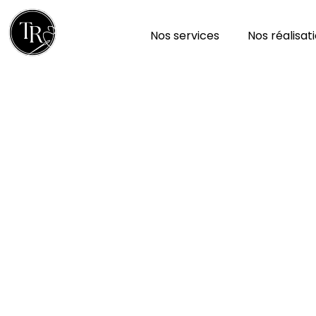
Nos services
Nos réalisat
Réparation et nettoy
à Pierrefitte 79330