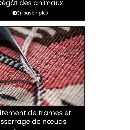
Dégât des animaux
En savoir plus
itement de trames et
esserrage de nœuds