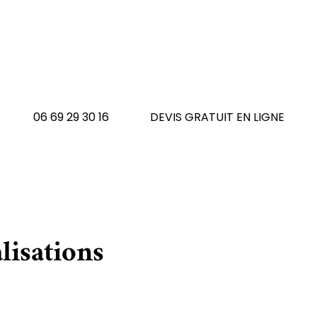
 avez un tapis à réno
N'hésitez pas à nous contacte
06 69 29 30 16
DEVIS GRATUIT EN LIGNE
lisations