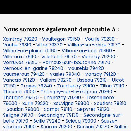
Nous sommes également disponible à :
Xaintray 79220
-
Voultegon 79150
-
Vouille 79230
-
Vouhe 79310
-
Vitre 79370
-
Villiers-sur-chize 79170
-
Villiers-en-plaine 79160
-
Villiers-en-bois 79360
-
Villemain 79110
-
Villefollet 79170
-
Viennay 79200
-
Verruyes 79310
-
Vernoux-sur-boutonne 79170
-
Vernoux-en-gatine 79240
-
Vautebis 79420
-
Vausseroux 79420
-
Vasles 79340
-
Vanzay 79120
-
Vancais 79120
-
Vallans 79270
-
Usseau 79210
-
Ulcot
79150
-
Trayes 79240
-
Tourtenay 79100
-
Tillou 79110
-
Thouars 79100
-
Thorigny-sur-le-mignon 79360
-
Thorigne 79370
-
Thenezay 79390
-
Tessonniere
79600
-
Surin 79220
-
Souvigne 79800
-
Soutiers 79310
-
Soudan 79800
-
Sompt 79110
-
Sepvret 79120
-
Seligne 79170
-
Secondigny 79130
-
Secondigne-sur-
belle 79170
-
Scille 79240
-
Sciecq 79000
-
Sauze-
vaussais 79190
-
Saurais 79200
-
Sansais 79270
-
Salles