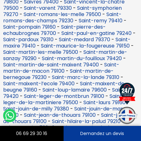
79800
-
Saivres 79400
-
Saint-vincent-la-chatre
79500
-
Saint-varent 79330
-
Saint-symphorien
79270
-
Saint-romans-les-melle 79500
-
Saint-
romans-des-champs 79230
-
Saint-remy 79410
-
Saint-pompain 79160
-
Saint-pierre-des-
echaubrognes 79700
-
Saint-paul-en-gatine 79240
-
Saint-pardoux 79310
-
Saint-medard 79370
-
Saint-
maxire 79410
-
Saint-maurice-la-fougereuse 79150
-
Saint-martin-les-melle 79500
-
Saint-martin-de-
sanzay 79290
-
Saint-martin-du-fouilloux 79420
-
Saint-martin-de-saint-maixent 79400
-
Saint-
martin-de-macon 79100
-
Saint-martin-de-
bernegoue 79230
-
Saint-marc-la-lande 79310
-
Saint-maixent-l’ecole 79400
-
Saint-maixent-de-
beugne 79160
-
Saint-loup-lamaire 79600
-
Saint-lin
79420
-
Saint-leger-de-montbrun 79100
-
Saint-
leger-de-la-martiniere 79500
-
Saint-laurs 79160
-
Saint-jouin-de-milly 79380
-
Saint-jouin-de-marnes
79600
-
Saint-jean-de-thouars 79100
-
Saint-jacques-
de-thouars 79100
-
Saint-hilaire-la-palud 79210
-
Saint-germier 79340
-
Saint-germain-de-longue-
chaume 79200
-
Saint-georges-de-rex 79210
-
Saint-
06 69 29 30 16
Demandez un devis
georges-de-noisne 79400
-
Saint-generoux 79600
-