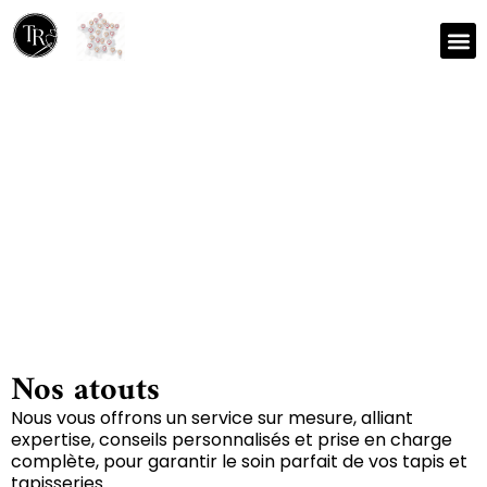
Nos r
Zone 
Réparation et nettoyage
de tapis à Taize 79100
Nos atouts
Nous vous offrons un service sur mesure, alliant
expertise, conseils personnalisés et prise en charge
complète, pour garantir le soin parfait de vos tapis et
tapisseries.