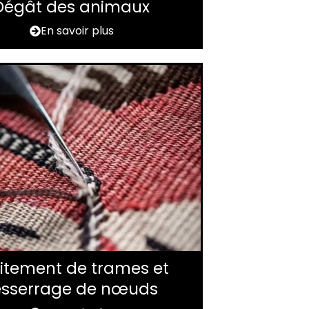
Dégât des animaux
En savoir plus
itement de trames et
esserrage de nœuds