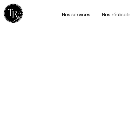
Nos services
Nos réalisat
Réparation et nettoy
à Puihardy 79160