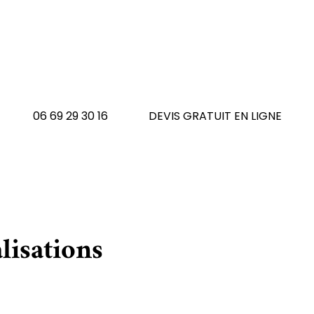
 avez un tapis à réno
N'hésitez pas à nous contacte
06 69 29 30 16
DEVIS GRATUIT EN LIGNE
lisations