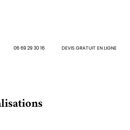
 avez un tapis à réno
N'hésitez pas à nous contacte
06 69 29 30 16
DEVIS GRATUIT EN LIGNE
lisations