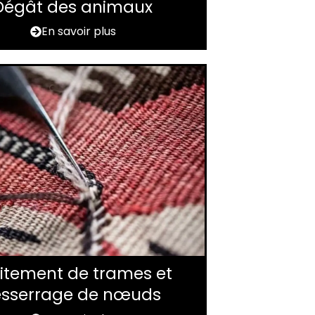
Dégât des animaux
En savoir plus
itement de trames et
esserrage de nœuds