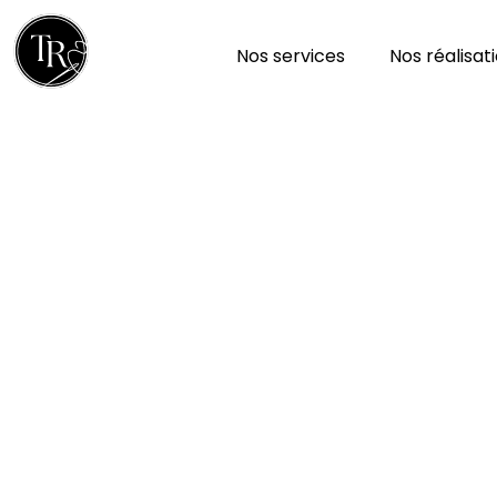
Nos services
Nos réalisat
Réparation et nettoy
à Saint-laurs 79160