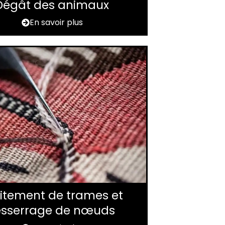
Dégât des animaux
En savoir plus
itement de trames et
esserrage de nœuds