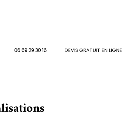
 avez un tapis à réno
N'hésitez pas à nous contacte
06 69 29 30 16
DEVIS GRATUIT EN LIGNE
lisations